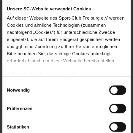
LISA KARL ALS KAPITÄNIN BESTÄTIGT
Unsere SC-Website verwendet Cookies
Auf dieser Webseite des Sport-Club Freiburg e.V werden
Cookies und ähnliche Technologien (zusammen
FRAUEN & MÄDCHEN
06.08.2026
DOPPELTE PREMIERE: BRUNOLD UND
nachfolgend „Cookies“) für unterschiedliche Zwecke
VINCZE TREFFEN BEIM TEST
eingesetzt, die auf Ihrem Endgerät gespeichert werden
und ggf. eine Zuordnung zu Ihrer Person ermöglichen.
FRAUEN & MÄDCHEN
05.08.2026
Bitte beachten Sie, dass einige Cookies unbedingt
VIER SCHWEIZERINNEN IN
erforderlich sind, um diese Webseite bereitzustellen.
ÖSTERREICH – EIN INTERVIEW
Sofern Sie Ihre Einwilligung erteilen, werden weitere
FRAUEN & MÄDCHEN
01.08.2026
Cookies eingesetzt mittels derer auch personenbezogene
Einwilligungsauswahl
BORBÁLA VINCZE VERSTÄRKT DEN
Daten von Ihnen (z.B. persönlichen Identifikatoren oder
SPORT-CLUB
Notwendig
IP-Adressen) verarbeitet werden. Durch Klicken auf den
„Alle Cookies zulassen“-Button stimmen Sie der
FRAUEN & MÄDCHEN
31.07.2026
Präferenzen
Speicherung aller aufgeführten Cookies und der
SC-FRAUEN SIND IN SCHRUNS
ANGEKOMMEN
entsprechenden Verarbeitung Ihrer personenbezogenen
Daten für die unten jeweils angegebene Zwecke gem. §
Statistiken
25 Abs. 1 TDDDG, Art. 6 Abs. 1 lit. a DSGVO zu. Sie