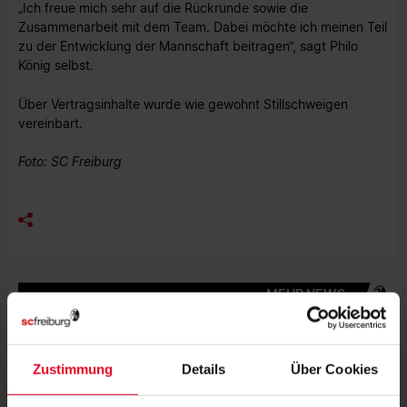
„Ich freue mich sehr auf die Rückrunde sowie die
Zusammenarbeit mit dem Team. Dabei möchte ich meinen Teil
zu der Entwicklung der Mannschaft beitragen“, sagt Philo
König selbst.
Über Vertragsinhalte wurde wie gewohnt Stillschweigen
vereinbart.
Foto: SC Freiburg
MEHR NEWS
FRAUEN & MÄDCHEN
09.08.2026
"UNSER GEMEINSAMER WEG IST IN
JEDEM TRAINING ERSICHTLICH"
Zustimmung
Details
Über Cookies
FRAUEN & MÄDCHEN
07.08.2026