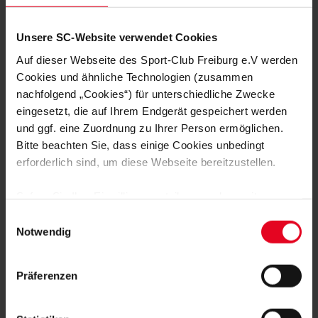
Unsere SC-Website verwendet Cookies
Auf dieser Webseite des Sport-Club Freiburg e.V werden
Cookies und ähnliche Technologien (zusammen
WEITERE GALERIEN
nachfolgend „Cookies“) für unterschiedliche Zwecke
eingesetzt, die auf Ihrem Endgerät gespeichert werden
FRAUEN & MÄDCHEN
04.08.2026
ACTION, SPIEL UND SPASS AM GOLM
und ggf. eine Zuordnung zu Ihrer Person ermöglichen.
Bitte beachten Sie, dass einige Cookies unbedingt
erforderlich sind, um diese Webseite bereitzustellen.
FRAUEN & MÄDCHEN
01.08.2026
SC-FRAUEN IN SCHRUNS AM BALL
Sofern Sie Ihre Einwilligung erteilen, werden weitere
Cookies eingesetzt mittels derer auch personenbezogene
Einwilligungsauswahl
Daten von Ihnen (z.B. persönlichen Identifikatoren oder
Notwendig
MÄNNER
31.07.2026
IP-Adressen) verarbeitet werden. Durch Klicken auf den
DIE BILDER ZUM FÜRTH-TEST
„Alle Cookies zulassen“-Button stimmen Sie der
Präferenzen
Speicherung aller aufgeführten Cookies und der
entsprechenden Verarbeitung Ihrer personenbezogenen
MÄNNER
31.07.2026
LETZTE EINHEIT MIT TRAININGSGAST
Daten für die unten jeweils angegebene Zwecke gem. §