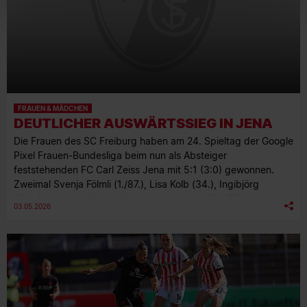
FRAUEN & MÄDCHEN
DEUTLICHER AUSWÄRTSSIEG IN JENA
Die Frauen des SC Freiburg haben am 24. Spieltag der Google
Pixel Frauen-Bundesliga beim nun als Absteiger
feststehenden FC Carl Zeiss Jena mit 5:1 (3:0) gewonnen.
Zweimal Svenja Fölmli (1./87.), Lisa Kolb (34.), Ingibjörg
Sigurðardóttir (42.) und Sophie Nachtigall (62., FE) trafen in
03.05.2026
Thüringen.
FRAUEN & MÄDCHEN
DEUTLICHE NIEDERLAGE IN LEVERKUSEN
Die SC-Frauen unterliegen am 23. Spieltag bei Bayer