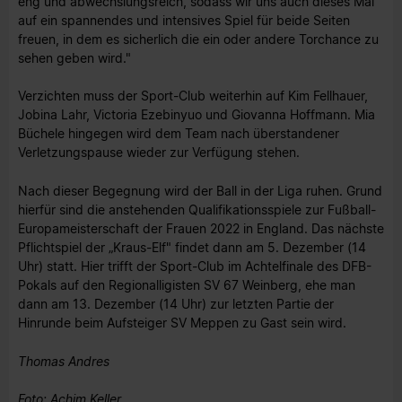
eng und abwechslungsreich, sodass wir uns auch dieses Mal
auf ein spannendes und intensives Spiel für beide Seiten
freuen, in dem es sicherlich die ein oder andere Torchance zu
sehen geben wird."
Verzichten muss der Sport-Club weiterhin auf Kim Fellhauer,
Jobina Lahr, Victoria Ezebinyuo und Giovanna Hoffmann. Mia
Büchele hingegen wird dem Team nach überstandener
Verletzungspause wieder zur Verfügung stehen.
Nach dieser Begegnung wird der Ball in der Liga ruhen. Grund
hierfür sind die anstehenden Qualifikationsspiele zur Fußball-
Europameisterschaft der Frauen 2022 in England. Das nächste
Pflichtspiel der „Kraus-Elf" findet dann am 5. Dezember (14
Uhr) statt. Hier trifft der Sport-Club im Achtelfinale des DFB-
Pokals auf den Regionalligisten SV 67 Weinberg, ehe man
dann am 13. Dezember (14 Uhr) zur letzten Partie der
Hinrunde beim Aufsteiger SV Meppen zu Gast sein wird.
Thomas Andres
Foto: Achim Keller