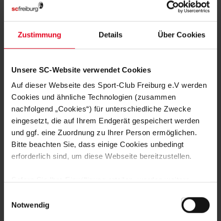
Zustimmung
Details
Über Cookies
FRAUEN & MÄDCHEN
Unsere SC-Website verwendet Cookies
AUSWÄRTSPUNKT ZUM ABSCHLUSS
Auf dieser Webseite des Sport-Club Freiburg e.V werden
DER SAISON
Cookies und ähnliche Technologien (zusammen
Die Frauen des SC Freiburg haben am letzten Spieltag der
nachfolgend „Cookies“) für unterschiedliche Zwecke
Google Pixel Frauen-Bundesliga bei der SGS Essen 1:1 (0:0)
eingesetzt, die auf Ihrem Endgerät gespeichert werden
gespielt. Die Führung der Gastgeberinnen glich Svenja Fölmli
und ggf. eine Zuordnung zu Ihrer Person ermöglichen.
(86.) aus. Die SC-Frauen beenden die Spielzeit 2025/26 auf
17.05.2026
dem achten Tabellenplatz.
Bitte beachten Sie, dass einige Cookies unbedingt
erforderlich sind, um diese Webseite bereitzustellen.
Sofern Sie Ihre Einwilligung erteilen, werden weitere
Cookies eingesetzt mittels derer auch personenbezogene
Einwilligungsauswahl
Daten von Ihnen (z.B. persönlichen Identifikatoren oder
Notwendig
IP-Adressen) verarbeitet werden. Durch Klicken auf den