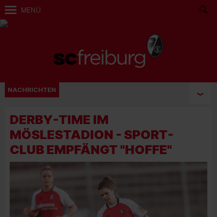
MENÜ
NACHRICHTEN
DERBY-TIME IM
MÖSLESTADION - SPORT-
CLUB EMPFÄNGT "HOFFE"