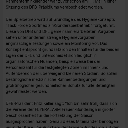
Rahmenterminkalender war zuvor schon am 11. Mai in einer
Sitzung des DFB-Präsidiums verabschiedet worden.
Der Spielbetrieb wird auf Grundlage des Hygienekonzepts
"Task Force Sportmedizin/Sonderspielbetrieb" fortgeführt.
Diese von DFB und DFL gemeinsam erarbeiteten Vorgaben
sehen unter anderem strenge Hygienevorgaben,
engmaschige Testungen sowie ein Monitoring vor. Das
Konzept entspricht grundsätzlich den Inhalten für die beiden
Ligen der DFL und unterscheidet sich lediglich in
organisatorischen Nuancen, beispielsweise bei der
Personenzahl für die festgelegten Zonen im Innen- und
Außenbereich der überwiegend kleineren Stadien. So sollen
bestmögliche medizinische Rahmenbedingungen und
größtmöglicher gesundheitlicher Schutz für alle Beteiligten
gewährleistet werden.
DFB-Präsident Fritz Keller sagt: "Ich bin sehr froh, dass sich
die Vereine der FLYERALARM Frauen-Bundesliga in großer
Geschlossenheit für die Fortsetzung der Saison
ausgesprochen haben. Genau dieses Miteinander benötigen
wir in der Krise. Die Rückkehr der Frauen-Bundesliga auf den