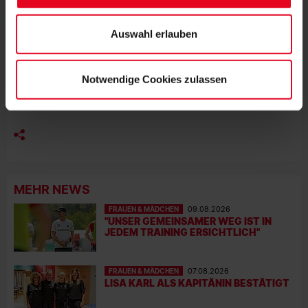
FFC Frankfurt gegen den SC Sand (ab 19.15 Uhr/live auf
Datenschutzerklärung
und unserem
Impressum
."
Eurosport und Magenta Sport). Das Saisonfinale ist für den
28. Juni geplant. Insgesamt sind noch sechs Spieltage zu
Auswahl erlauben
absolvieren, hinzu kommen zwei Nachholpartien. Im DFB-
Pokalwettbewerb der Frauen ist das Viertelfinale für den 2./3.
Juni geplant, das Halbfinale für den 10./11. Juni, das Endspiel
Notwendige Cookies zulassen
in Köln soll am 4. Juli stattfinden.
MEHR NEWS
FRAUEN & MÄDCHEN
09.08.2026
"UNSER GEMEINSAMER WEG IST IN
JEDEM TRAINING ERSICHTLICH"
FRAUEN & MÄDCHEN
07.08.2026
LISA KARL ALS KAPITÄNIN BESTÄTIGT