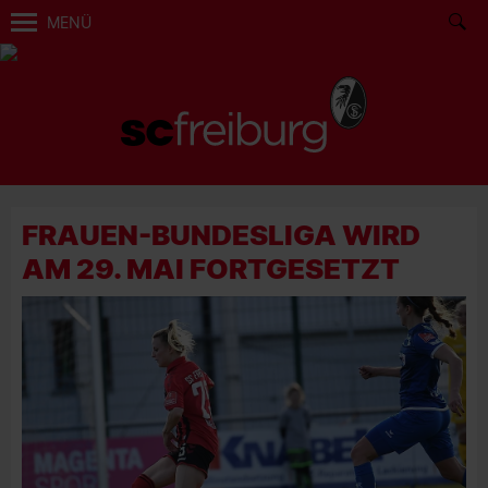
MENÜ
FRAUEN-BUNDESLIGA WIRD
AM 29. MAI FORTGESETZT