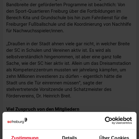
Bandbreite der geförderten Programme ist beachtlich: Von
den Sport-Quartieren Freiburg über die Fortbildungen im
Bereich Kita und Grundschule bis hin zum Fahrdienst für die
Freiburger Fußballschule und die Koordinierung von Nachhilfe
für Nachwuchsspieler/innen.
„Draußen in der Stadt ahnen viele gar nicht, in welcher Breite
der SC in Schulen und Vereinen aktiv ist. Es wird als
selbstverständlich hingenommen, ist aber eine ganz tolle
Sache, wie der SC hier aktiv ist. Allein um das Dreisamstadion
als Kompetenzzentrum mussten wir jahrelang kämpfen, um
zehn Millionen investieren zu dürfen - eigentlich hätte die
Stadt uns die Tür einrennen müssen", sagte der
stellvertretende Vorsitzende und Schatzmeister des
Fördervereins, Dr. Heinrich Breit.
Viel Zuspruch von den Mitgliedern
Für die Arbeit des Fördervereins gab es bei den Mitgliedern
viel Zuspruch, was daran abzulesen war, dass sowohl die
Entlastung des Vorstands, die Neuwahl des Vorstands und die
Zustimmung
Details
Über Cookies