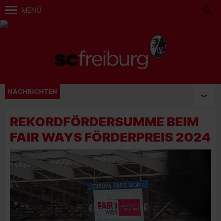
MENÜ
NACHRICHTEN
REKORDFÖRDERSUMME BEIM
FAIR WAYS FÖRDERPREIS 2024