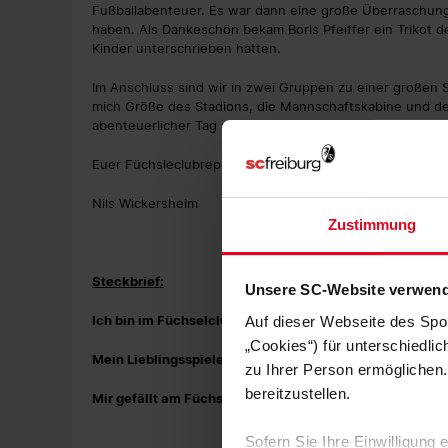
Fußballabenteuer. Es war dann eine große Überraschun
haben. Als Dankeschön bekam Boris Pfeiffer ein Trikot d
Kinder unterschrieben hatten.
Im Anschluss sind wir in zwei Gruppen zu einer großen
mich Größe des Stadions, die Mannschaftskabine und de
abenteuerlicher Tag mit Boris Pfeiffer im SC-Stadion.
Euer Füchsleclubreporter
Nils Wickersheim
Zustimmung
Steckbrief:
Unsere SC-Website verwend
Ich bin im Füchselclub seit:
Dezember 2020
Auf dieser Webseite des Spo
„Cookies“) für unterschiedli
Mein Lieblingsspieler beim SC ist:
Nils Petersen
zu Ihrer Person ermöglichen.
bereitzustellen.
Mir gefällt am Füchselclub, dass
es viele tolle Angebote
Sofern Sie Ihre Einwilligung