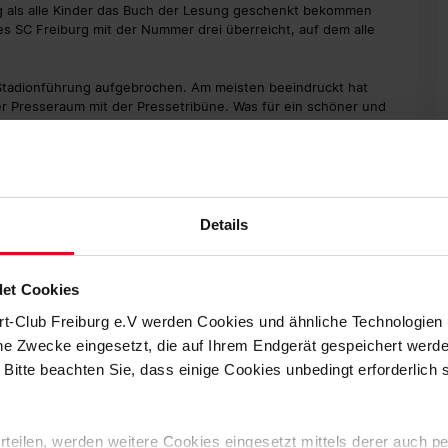
g als alle Kinder das Buch der Lesung geschenkt bekommen
es SC Freiburg mit der Nummer drei überreicht, auf dem alle
 Stadionführung aufgebrochen. Am meisten beeindruckt hat
r Presseraum mit der Pressetribüne. Was für ein schöner und
Details
et Cookies
rt-Club Freiburg e.V werden Cookies und ähnliche Technologie
che Zwecke eingesetzt, die auf Ihrem Endgerät gespeichert werd
 Bitte beachten Sie, dass einige Cookies unbedingt erforderlich
 für junge Fans des SC Freiburg gibt.
 erteilen, werden weitere Cookies eingesetzt mittels derer auch