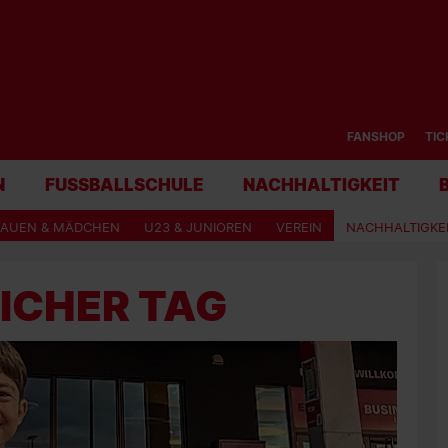
FANSHOP
TIC
N
FUSSBALLSCHULE
NACHHALTIGKEIT
RAUEN & MÄDCHEN
U23 & JUNIOREN
VEREIN
NACHHALTIGKE
ICHER TAG