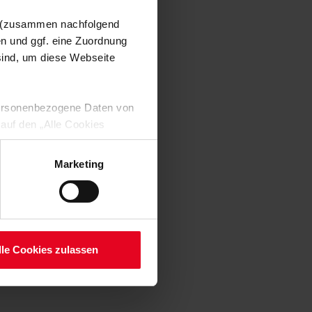
n (zusammen nachfolgend
en und ggf. eine Zuordnung
 sind, um diese Webseite
 personenbezogene Daten von
 auf den „Alle Cookies
enden Verarbeitung Ihrer
 Art. 6 Abs. 1 lit. a DSGVO
Marketing
lauben“-Button bestätigen.
setzt. Ihre etwaig erteilten
serer
lle Cookies zulassen