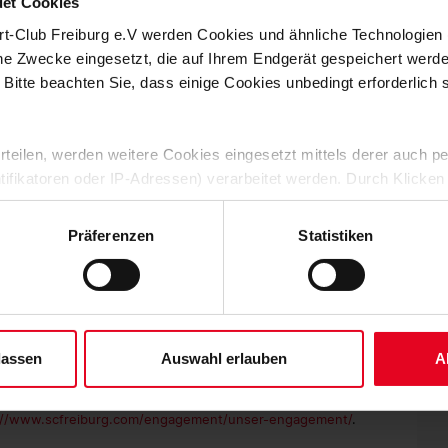
et Cookies
s Hubert einstimmig als Kassenprüfer wiedergewählt.
rt-Club Freiburg e.V werden Cookies und ähnliche Technologie
sichter wie noch nie zu sehen“, hatte Saier seinen
che Zwecke eingesetzt, die auf Ihrem Endgerät gespeichert werd
 Fußballschule, der in zwei Jahren sein 20-jähriges Jubiläum
 Bitte beachten Sie, dass einige Cookies unbedingt erforderlich
ezember 2021) – 24 mehr als noch ein Jahr zuvor.
e Niklas Ziegler aus der Abteilung Gesellschaftliches
nkt neben schon länger bestehenden Angeboten wie den
 erteilen, werden weitere Cookies eingesetzt mittels derer auch
unino-AG oder der Mini-Ballschule in verschiedenen Freiburger
ntifikatoren oder IP-Adressen) verarbeitet werden. Durch Klicken
re“.
 der Speicherung aller aufgeführten Cookies und der entsprech
 die unten jeweils angegebene Zwecke gem. § 25 Abs. 1 TDDDG,
er beruf leben akademie und den Eisvögeln Freiburg hat der SC
Präferenzen
Statistiken
iere“ ins Leben gerufen. Dort werden Strukturen geschaffen, um
ene Auswahl treffen und diese durch Klicken auf den „Auswahl er
rtlicher Betätigung und zum Vereinssport zu ermöglichen.
es“ auswählen, werden nur unbedingt erforderliche Cookies einge
ehr als Fußball’ gerecht werden“, betonte Ziegler.
derzeit widerrufen. Weitere Informationen entnehmen Sie bitte un
 unserem
Impressum
."
 die Verlängerung: Alle anwesenden Fördervereins-Mitglieder
on anschließen – und dabei sicher auch als SC-Fans einige
lassen
Auswahl erlauben
A
he und Programme gefördert. Nähere Informationen zu den
://www.scfreiburg.com/engagement/unser-engagement/
.