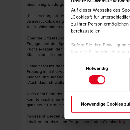
Unsere SC-Website verwend
einstimmig wiedergewählt. Darüber hinaus wurde Andrea
Auf dieser Webseite des Spo
„Es ist schön, auf der Mitgliederversammlung so viele Ge
„Cookies“) für unterschiedli
Jahresrückblick eingeleitet. Der Förderverein Freiburger
zu Ihrer Person ermöglichen.
feiert, zählt mittlerweile 1.726 Mitglieder (Stand: 31. D
bereitzustellen.
Über die Umsetzung der Fördermaßnahmen 2021 informiert
Engagement des Sport-Club. Ein inhaltlicher Schwerpu
Sofern Sie Ihre Einwilligung
Füchsle-Tagen, den Schul-AGs Füchsle-Ballschule und F
Ihnen (z.B. persönlichen Ide
Kitas, sind seit dem vergangenen Jahr die „Sport-Quartie
zulassen“-Button stimmen Sie
Einwilligungsauswahl
personenbezogenen Daten für
Gemeinsam mit der Stadt Freiburg, der step stiftung, d
Notwendig
Freiburg in mittlerweile sechs Stadtteilen „Sport-Quart
zu. Sie können auch eine eig
Kindern und Jugendlichen einen besseren Zugang zu spo
Soweit Sie „Notwendige Cooki
„Auch dadurch wollen wir unserem Motto ‚SC Freiburg – m
Einwilligungen können Sie je
Datenschutzerklärung
und
Nach dem Ende der Versammlung ging es diesmal noch in
konnten sich einer Führung durch das Europa-Park Stadi
Notwendige Cookies zu
ganz neue Eindrücke gewinnen.
Insgesamt werden 2022 elf verschiedene Arbeitsbereic
Inhalten der einzelnen Programme finden Sie hier:
https