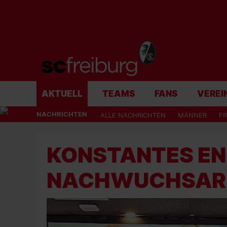
AKTUELL
TEAMS
FANS
VEREI
NACHRICHTEN
ALLE NACHRICHTEN
MÄNNER
F
KONSTANTES E
NACHWUCHSAR