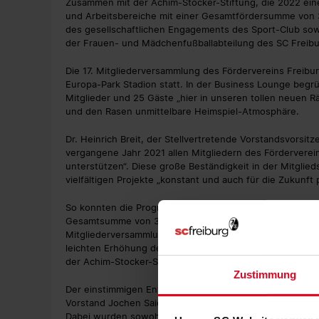
Zusammen mit der Achim-Stocker-Stiftung, die 2022 eine
und Arbeitsbereiche mit einer Gesamtfördersumme von 31
des gesellschaftlichen Engagements des Sport-Club sow
der Frauen- und Mädchenfußballabteilung des SC Freibu
Die 17. Mitgliederversammlung des Fördervereins Freib
Europa-Park Stadion statt. In der Business Lounge begr
Mitglieder und 25 Gäste „hier in unseren tollen neuen R
und den Rasen unmittelbare Heimspiel-Atmosphäre.
Dr. Heinrich Breit, der Stellvertretende Vorstandsvorsit
vergangene Jahr 2021 allen Mitgliedern des Fördervereins
unterstützen“. Diese große Beständigkeit in der Mitglied
vielfältigen Projekte „konstant und auch für die Zukunft 
So konnten die Programme und Arbeitsbereiche 2021 zu
Gesamtsumme von 300.000 Euro unterstützt werden. Be
Mitgliederversammlung die Fördermittel für das Jahr 20
leichten Erhöhung der Fördergelder sowohl von Seiten d
der Achim-Stocker-Stiftung beträgt die gemeinsame För
Zustimmung
Der einstimmigen Entlastung des dreiköpfigen Vorstands
Vorstand Jochen Saier angehört, folgte die satzungsge
Dabei wurden sowohl Udo Lay als auch Dr. Heinrich Bre