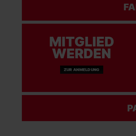
FA
MITGLIED
WERDEN
ZUR ANMELDUNG
P