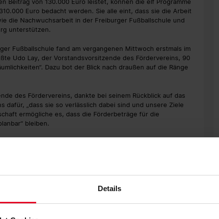
n Beitrag von 130.000 Euro leistet, können die elf Programme
0.000 Euro bedacht werden. Sie alle eint, dass sie die Arbeit
ie die Nachwuchsarbeit in der Freiburger Fußballschule und
rg unterstützen.
urger Fußballschule fand am vergangenen Mittwoch erstmals im
üßte Udo Lay, der Vorstandsvorsitzende des Fördervereins, 90
äumlichkeiten“. Dazu bot der Blick nach draußen auf die Ränge
zende des Fördervereins, dankte bei seinem Rückblick auf das
 dafür, „dass sie so verlässlich dabei sind und unsere Ziele
schaft ermögliche es, dass die Förderbeträge für die
planbar“ bleiben.
sammen mit der Achim-Stocker-Stiftung mit einer
schlossen wurden auf der diesjährigen
22 und zugleich auch für das kommende Jahr 2023. Mit einer
es Fördervereins Freiburger Fußballschule als auch von Seiten
dersumme nun für beide Jahre jeweils 310.000 Euro.
Details
 des Fördervereins, dem als Schriftführer außerdem SC-
mäße Neuwahl des Vorstands für die kommenden drei Jahre.
it und Jochen Saier von den anwesenden Mitgliedern