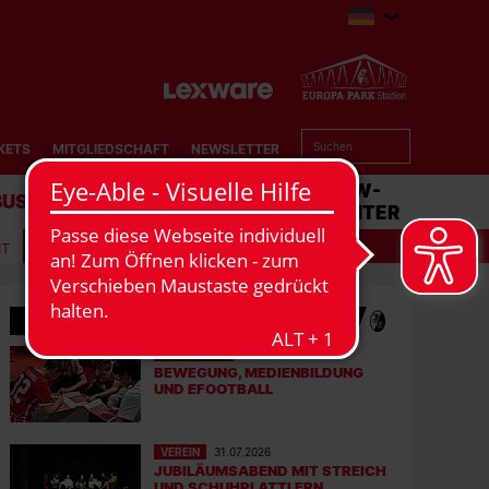
KETS
MITGLIEDSCHAFT
NEWSLETTER
BUSINESS
STADION
MATCHCENTER
IT
MEHR NEWS
EFOOTBALL
06.08.2026
BEWEGUNG, MEDIENBILDUNG
UND EFOOTBALL
VEREIN
31.07.2026
JUBILÄUMSABEND MIT STREICH
UND SCHUHPLATTLERN