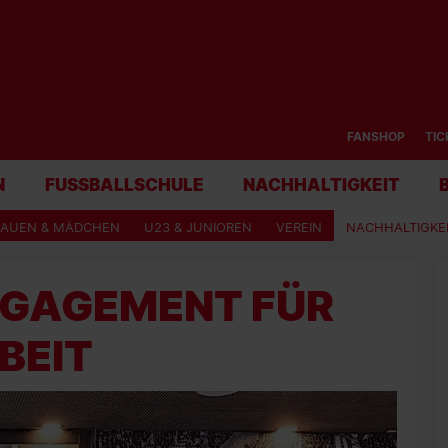
FANSHOP
TIC
N
FUSSBALLSCHULE
NACHHALTIGKEIT
RAUEN & MÄDCHEN
U23 & JUNIOREN
VEREIN
NACHHALTIGKE
NGAGEMENT FÜR
BEIT