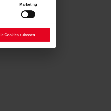
 Art. 6 Abs. 1 lit. a DSGVO
Marketing
lauben“-Button bestätigen.
setzt. Ihre etwaig erteilten
serer
lle Cookies zulassen