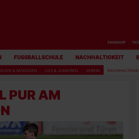
FANSHOP
TIC
N
FUSSBALLSCHULE
NACHHALTIGKEIT
RAUEN & MÄDCHEN
U23 & JUNIOREN
VEREIN
NACHHALTIGKE
 PUR AM D
ON