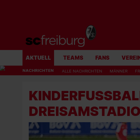
AKTUELL
TEAMS
FANS
VEREI
NACHRICHTEN
ALLE NACHRICHTEN
MÄNNER
F
KINDERFUSSBALL
REISAMSTADI