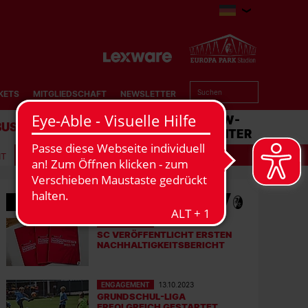
KETS
MITGLIEDSCHAFT
NEWSLETTER
BUSINESS
STADION
MATCHCENTER
IT
MEHR NEWS
ENGAGEMENT
17.10.2023
SC VERÖFFENTLICHT ERSTEN
NACHHALTIGKEITSBERICHT
ENGAGEMENT
13.10.2023
GRUNDSCHUL-LIGA
ERFOLGREICH GESTARTET