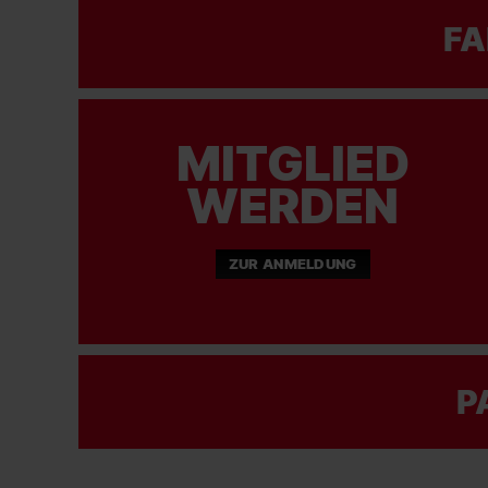
FA
MITGLIED
WERDEN
ZUR ANMELDUNG
P