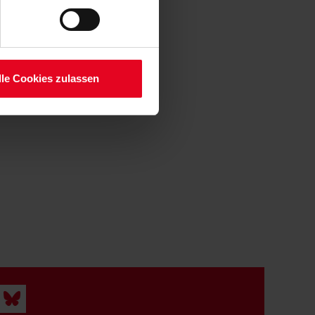
lauben“-Button bestätigen.
setzt. Ihre etwaig erteilten
serer
lle Cookies zulassen