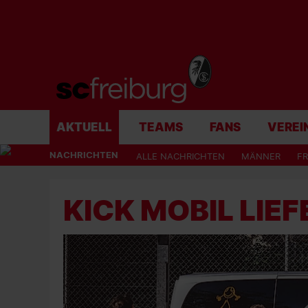
AKTUELL
TEAMS
FANS
VEREI
NACHRICHTEN
ALLE NACHRICHTEN
MÄNNER
F
KICK MOBIL LIE