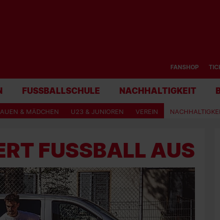
FANSHOP
TIC
N
FUSSBALLSCHULE
NACHHALTIGKEIT
RAUEN & MÄDCHEN
U23 & JUNIOREN
VEREIN
NACHHALTIGKE
FERT FUSSBALL AUS