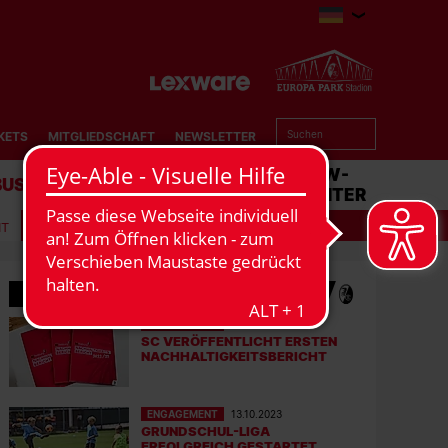
KETS
MITGLIEDSCHAFT
NEWSLETTER
BUSINESS
STADION
MATCHCENTER
IT
MEHR NEWS
ENGAGEMENT
17.10.2023
SC VERÖFFENTLICHT ERSTEN
NACHHALTIGKEITSBERICHT
ENGAGEMENT
13.10.2023
GRUNDSCHUL-LIGA
ERFOLGREICH GESTARTET