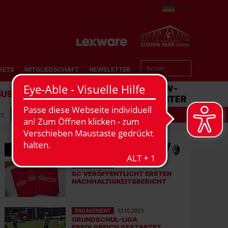
KETS
MITGLIEDSCHAFT
NEWSLETTER
BUSINESS
STADION
MATCHCENTER
IT
MEHR NEWS
ENGAGEMENT
17.10.2023
SC VERÖFFENTLICHT ERSTEN
NACHHALTIGKEITSBERICHT
ENGAGEMENT
13.10.2023
GRUNDSCHUL-LIGA
ERFOLGREICH GESTARTET