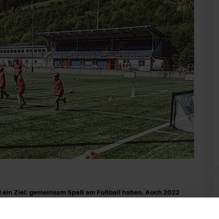
nd ein Ziel: gemeinsam Spaß am Fußball haben. Auch 2022
egionalen Sportvereinen wieder Füchsle-Camps
für Kinder der