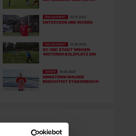
ENGAGEMENT
02.10.2023
ENTDECKEN UND KICKEN
ENGAGEMENT
21.09.2023
SC UND STADT WEIHEN
WEITEREN BOLZPLATZ EIN
VEREIN
19.09.2023
MINISTERIN WALKER
BESICHTIGT STADIONDACH