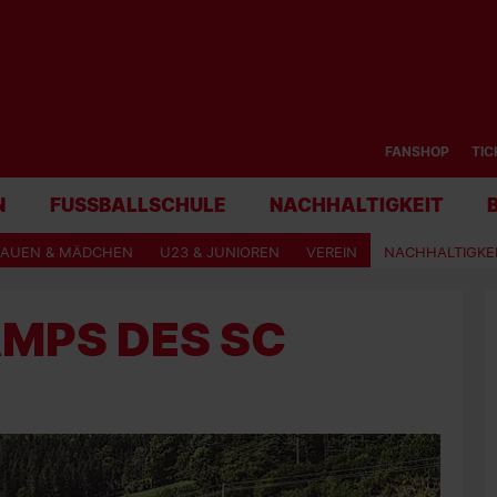
FANSHOP
TIC
N
FUSSBALLSCHULE
NACHHALTIGKEIT
RAUEN & MÄDCHEN
U23 & JUNIOREN
VEREIN
NACHHALTIGKE
AMPS DES SC