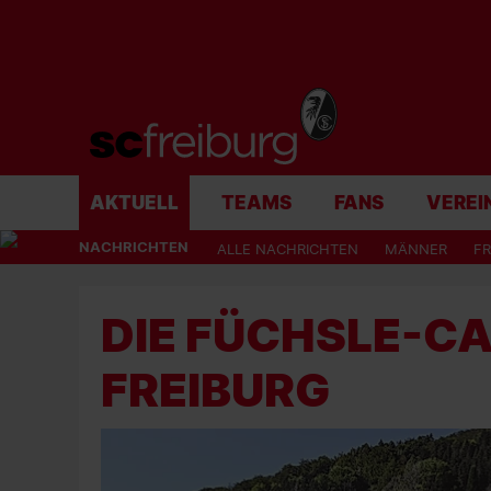
AKTUELL
TEAMS
FANS
VEREI
NACHRICHTEN
ALLE NACHRICHTEN
MÄNNER
F
DIE FÜCHSLE-C
FREIBURG