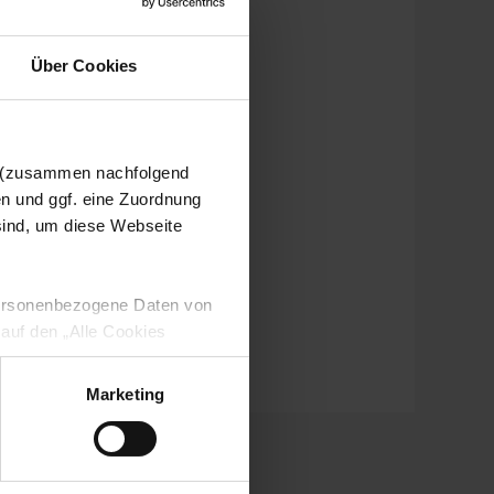
Über Cookies
n (zusammen nachfolgend
en und ggf. eine Zuordnung
 sind, um diese Webseite
 personenbezogene Daten von
 auf den „Alle Cookies
enden Verarbeitung Ihrer
 Art. 6 Abs. 1 lit. a DSGVO
Marketing
lauben“-Button bestätigen.
setzt. Ihre etwaig erteilten
serer