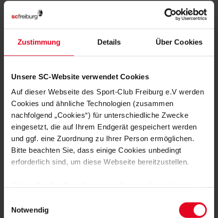
Im Herbst und Winter 2022 werden weitere Zertifikate in allen
SBFV-Bezirken angeboten.
In einigen Kursen sind noch Plätze
frei
.
Zustimmung
Details
Über Cookies
Unsere SC-Website verwendet Cookies
Auf dieser Webseite des Sport-Club Freiburg e.V werden
Cookies und ähnliche Technologien (zusammen
MEHR NEWS
nachfolgend „Cookies“) für unterschiedliche Zwecke
ENGAGEMENT
17.10.2023
eingesetzt, die auf Ihrem Endgerät gespeichert werden
SC VERÖFFENTLICHT ERSTEN
und ggf. eine Zuordnung zu Ihrer Person ermöglichen.
NACHHALTIGKEITSBERICHT
Bitte beachten Sie, dass einige Cookies unbedingt
erforderlich sind, um diese Webseite bereitzustellen.
ENGAGEMENT
13.10.2023
GRUNDSCHUL-LIGA ERFOLGREICH
GESTARTET
Sofern Sie Ihre Einwilligung erteilen, werden weitere
Cookies eingesetzt mittels derer auch personenbezogene
Einwilligungsauswahl
Daten von Ihnen (z.B. persönlichen Identifikatoren oder
Notwendig
ENGAGEMENT
02.10.2023