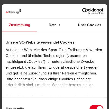
Zustimmung
Details
Über Cookies
MEHR NEWS
Unsere SC-Website verwendet Cookies
ENGAGEMENT
17.10.2023
Auf dieser Webseite des Sport-Club Freiburg e.V werden
SC VERÖFFENTLICHT ERSTEN
Cookies und ähnliche Technologien (zusammen
NACHHALTIGKEITSBERICHT
nachfolgend „Cookies“) für unterschiedliche Zwecke
eingesetzt, die auf Ihrem Endgerät gespeichert werden
ENGAGEMENT
13.10.2023
und ggf. eine Zuordnung zu Ihrer Person ermöglichen.
GRUNDSCHUL-LIGA ERFOLGREICH
GESTARTET
Bitte beachten Sie, dass einige Cookies unbedingt
erforderlich sind, um diese Webseite bereitzustellen.
ENGAGEMENT
02.10.2023
ENTDECKEN UND KICKEN
Sofern Sie Ihre Einwilligung erteilen, werden weitere
Cookies eingesetzt mittels derer auch personenbezogene
Einwilligungsauswahl
Daten von Ihnen (z.B. persönlichen Identifikatoren oder
Notwendig