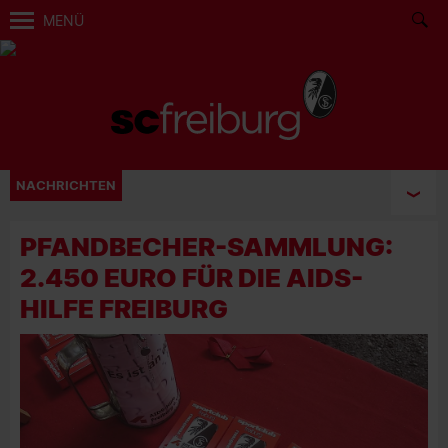
MENÜ
NACHRICHTEN
PFANDBECHER-SAMMLUNG:
2.450 EURO FÜR DIE AIDS-
HILFE FREIBURG