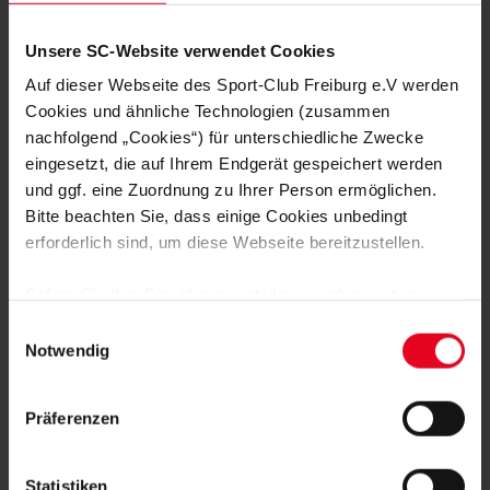
ENGAGEMENT
13.10.2023
Unsere SC-Website verwendet Cookies
GRUNDSCHUL-LIGA ERFOLGREICH
GESTARTET
Auf dieser Webseite des Sport-Club Freiburg e.V werden
Cookies und ähnliche Technologien (zusammen
ENGAGEMENT
02.10.2023
nachfolgend „Cookies“) für unterschiedliche Zwecke
ENTDECKEN UND KICKEN
eingesetzt, die auf Ihrem Endgerät gespeichert werden
und ggf. eine Zuordnung zu Ihrer Person ermöglichen.
Bitte beachten Sie, dass einige Cookies unbedingt
ENGAGEMENT
21.09.2023
erforderlich sind, um diese Webseite bereitzustellen.
SC UND STADT WEIHEN WEITEREN
BOLZPLATZ EIN
Sofern Sie Ihre Einwilligung erteilen, werden weitere
Cookies eingesetzt mittels derer auch personenbezogene
Einwilligungsauswahl
VEREIN
19.09.2023
Daten von Ihnen (z.B. persönlichen Identifikatoren oder
MINISTERIN WALKER BESICHTIGT
Notwendig
STADIONDACH
IP-Adressen) verarbeitet werden. Durch Klicken auf den
„Alle Cookies zulassen“-Button stimmen Sie der
Präferenzen
Speicherung aller aufgeführten Cookies und der
ENGAGEMENT
15.09.2023
AUSSTELLUNG ZU GAST IM EUROPA-
entsprechenden Verarbeitung Ihrer personenbezogenen
PARK STADION
Daten für die unten jeweils angegebene Zwecke gem. §
Statistiken