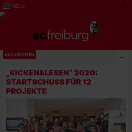
MENÜ
NACHRICHTEN
„KICKEN&LESEN“ 2020:
STARTSCHUSS FÜR 12
PROJEKTE