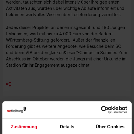
werden, tauschten sich dabei intensiv über ihre geplanten
Aktivitäten aus, wurden über wichtige Abläufe informiert und
bekamen wertvolles Wissen über Leseförderung vermittelt.
Jedes dieser Projekte, an denen insgesamt rund 180 Jungen
teilnehmen, wird mit bis zu 4.000 Euro von der Baden-
Württemberg-Stiftung gefördert. Außer der finanziellen
Förderung gibt es weitere Angebote, wie Besuche beim SC
und beim VfB bei den „kicken&lesen“-Camps im Sommer. Zum
Abschluss im Oktober werden die Jungs mit einer Urkunde im
Stadion für ihr Engagement ausgezeichnet.
MEHR NEWS
ENGAGEMENT
17.10.2023
SC VERÖFFENTLICHT ERSTEN
Zustimmung
Details
Über Cookies
NACHHALTIGKEITSBERICHT