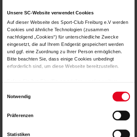
Metropolregion Rhein-Neckar, in der Region Braunschweig-
Wolfsburg und in Freiburg in einem 3-Jahres-Programm an
Unsere SC-Website verwendet Cookies
Grund- und Förderschulen umgesetzt.
Auf dieser Webseite des Sport-Club Freiburg e.V werden
Cookies und ähnliche Technologien (zusammen
Derzeit sind circa 2000 "fit4future"-Partnerschaften in
nachfolgend „Cookies“) für unterschiedliche Zwecke
Deutschland und in der Schweiz in die Initiative eingebunden.
Über 550.000 Kinder, ihre Eltern und Lehrkräfte profitieren
eingesetzt, die auf Ihrem Endgerät gespeichert werden
vom fit4future-Programm.
und ggf. eine Zuordnung zu Ihrer Person ermöglichen.
Bitte beachten Sie, dass einige Cookies unbedingt
Website "fit4future"
erforderlich sind, um diese Webseite bereitzustellen.
Sofern Sie Ihre Einwilligung erteilen, werden weitere
Cookies eingesetzt mittels derer auch personenbezogene
Einwilligungsauswahl
Daten von Ihnen (z.B. persönlichen Identifikatoren oder
Notwendig
IP-Adressen) verarbeitet werden. Durch Klicken auf den
MEHR NEWS
„Alle Cookies zulassen“-Button stimmen Sie der
Präferenzen
ENGAGEMENT
17.10.2023
Speicherung aller aufgeführten Cookies und der
SC VERÖFFENTLICHT ERSTEN
entsprechenden Verarbeitung Ihrer personenbezogenen
NACHHALTIGKEITSBERICHT
Daten für die unten jeweils angegebene Zwecke gem. §
Statistiken