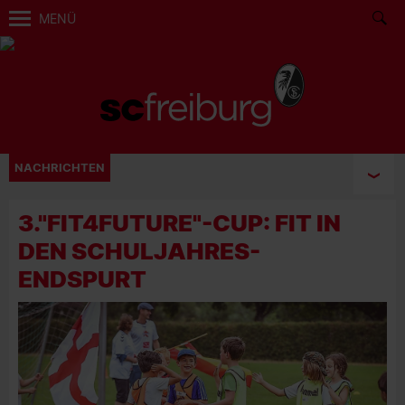
MENÜ
NACHRICHTEN
3."FIT4FUTURE"-CUP: FIT IN
DEN SCHULJAHRES-
ENDSPURT