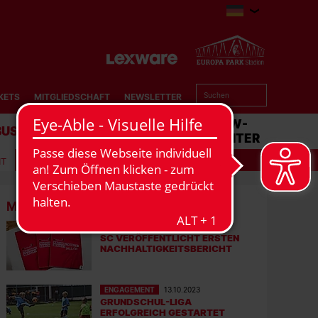
KETS
MITGLIEDSCHAFT
NEWSLETTER
BUSINESS
STADION
MATCHCENTER
IT
MEHR NEWS
ENGAGEMENT
17.10.2023
SC VERÖFFENTLICHT ERSTEN
NACHHALTIGKEITSBERICHT
ENGAGEMENT
13.10.2023
GRUNDSCHUL-LIGA
ERFOLGREICH GESTARTET