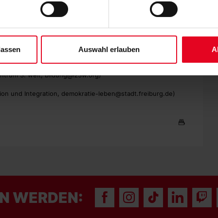
es“ auswählen, werden nur unbedingt erforderliche Cookies einge
ber 2020
derzeit widerrufen. Weitere Informationen entnehmen Sie bitte un
mokratie-leben
.
 unserem
Impressum
."
lassen
Auswahl erlauben
A
entrum 3. welt, bildung@iz3w.org)
tion und Integration, demokratie-leben@stadt.freiburg.de)
N WERDEN: