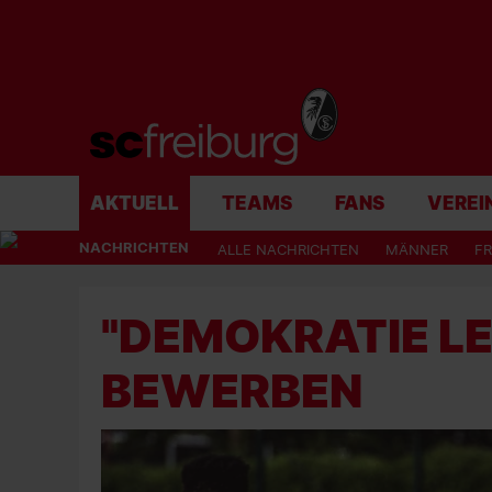
AKTUELL
TEAMS
FANS
VEREI
NACHRICHTEN
ALLE NACHRICHTEN
MÄNNER
F
"DEMOKRATIE LE
BEWERBEN