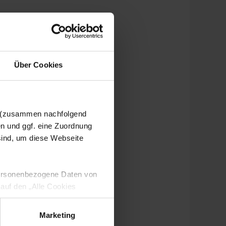
Über Cookies
n (zusammen nachfolgend
en und ggf. eine Zuordnung
 sind, um diese Webseite
 personenbezogene Daten von
 auf den „Alle Cookies
enden Verarbeitung Ihrer
 Art. 6 Abs. 1 lit. a DSGVO
Marketing
lauben“-Button bestätigen.