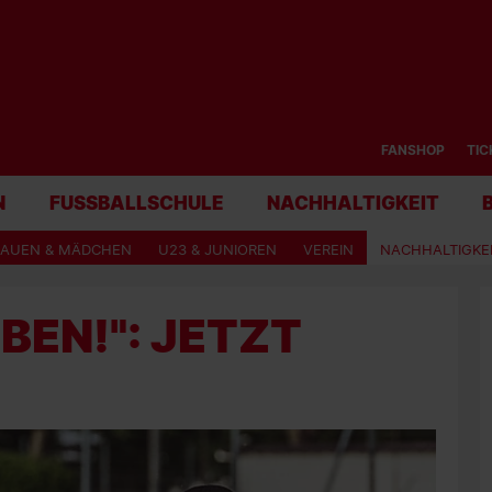
FANSHOP
TIC
N
FUSSBALLSCHULE
NACHHALTIGKEIT
RAUEN & MÄDCHEN
U23 & JUNIOREN
VEREIN
NACHHALTIGKE
BEN!": JETZT