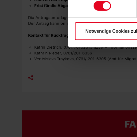
Soweit Sie „Notwendige Cooki
Frist für die Abgabe von Anträgen
: Sonntag, 4. Okto
Einwilligungen können Sie je
Die Antragsunterlagen gibt es unter
www.freiburg.de/de
Datenschutzerklärung
und
Der Antrag kann online eingereicht werden.
Notwendige Cookies zu
Kontakt für Rückfragen:
Katrin Dietrich, 0761/70752315 (iz3w – informationsz
Kathrin Rieder, 0761/201-6336
Ventsislava Traykova, 0761/ 201-6305 (Amt für Migra
FA