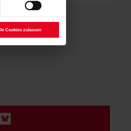
setzt. Ihre etwaig erteilten
serer
lle Cookies zulassen