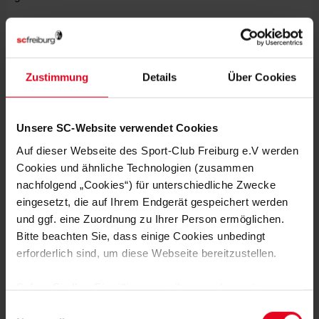
Zustimmung
Details
Über Cookies
MEHR NEWS
Unsere SC-Website verwendet Cookies
Auf dieser Webseite des Sport-Club Freiburg e.V werden
ENGAGEMENT
17.10.2023
SC VERÖFFENTLICHT ERSTEN
Cookies und ähnliche Technologien (zusammen
NACHHALTIGKEITSBERICHT
nachfolgend „Cookies“) für unterschiedliche Zwecke
eingesetzt, die auf Ihrem Endgerät gespeichert werden
ENGAGEMENT
13.10.2023
und ggf. eine Zuordnung zu Ihrer Person ermöglichen.
GRUNDSCHUL-LIGA ERFOLGREICH
Bitte beachten Sie, dass einige Cookies unbedingt
GESTARTET
erforderlich sind, um diese Webseite bereitzustellen.
ENGAGEMENT
02.10.2023
Sofern Sie Ihre Einwilligung erteilen, werden weitere
ENTDECKEN UND KICKEN
Cookies eingesetzt mittels derer auch personenbezogene
Einwilligungsauswahl