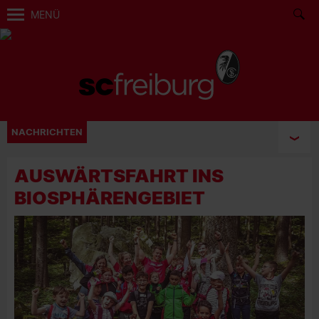
MENÜ
NACHRICHTEN
AUSWÄRTSFAHRT INS
BIOSPHÄRENGEBIET