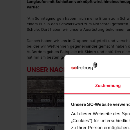
Langlaufen mit Schießen verknüpft wird, hineinschnupp
Partie:
"Am Sonntagmorgen haben mich meine Eltern zum Schwar
einem Bus in den Schwarzwald zum Notschrei gefahren. 
Schule. Dort haben wir unsere Ausrüstung bekommen u
Danach haben wir uns in Gruppen aufgeteilt und verschi
bei der wir Wettrennen gegeneinander gemacht haben ode
Außerdem gab es Ballspiele mit Skiern und natürlich ein
hat mir am besten gefallen. Und am Ende haben wir alle
UNSER NACHWUCHSREPORTER
Zustimmung
Unsere SC-Website verwend
Auf dieser Webseite des Spo
„Cookies“) für unterschiedli
zu Ihrer Person ermöglichen.