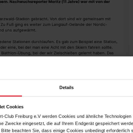
ern. Nachwuchsreporter Moritz (11 Jahre) war mit von der
zwald-Stadion gebracht. Von dort sind wir gemeinsam mit
Zu Fuß ging es weiter zum Langlauf-Gelände der Nordic-
nd uns aufgewärmt.
edene Stationen durchlaufen. Es gab zum Beispiel eine Station,
r eine, bei der man eine Acht mit den Skiern fahren sollte.
e Biathlon-Übung, bei der wir Zielschießen gelernt haben. Das
 eine Abschlussrunde auf der Langlaufbahn gedreht."
Details
et Cookies
rt-Club Freiburg e.V werden Cookies und ähnliche Technologie
che Zwecke eingesetzt, die auf Ihrem Endgerät gespeichert werd
 Bitte beachten Sie, dass einige Cookies unbedingt erforderlich