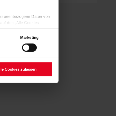
 personenbezogene Daten von
 auf den „Alle Cookies
enden Verarbeitung Ihrer
 Art. 6 Abs. 1 lit. a DSGVO
Marketing
lauben“-Button bestätigen.
setzt. Ihre etwaig erteilten
serer
lle Cookies zulassen