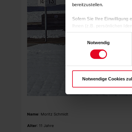
bereitzustellen.
Sofern Sie Ihre Einwilligung
Ihnen (z.B. persönlichen Ide
zulassen“-Button stimmen Sie
Einwilligungsauswahl
personenbezogenen Daten für
Notwendig
zu. Sie können auch eine eig
Soweit Sie „Notwendige Cooki
Einwilligungen können Sie je
Datenschutzerklärung
und
Notwendige Cookies zu
Name
: Moritz Schmidt
Alter
: 11 Jahre