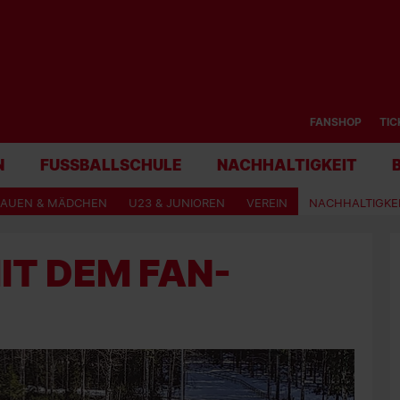
FANSHOP
TIC
N
FUSSBALLSCHULE
NACHHALTIGKEIT
RAUEN & MÄDCHEN
U23 & JUNIOREN
VEREIN
NACHHALTIGKE
IT DEM FAN-