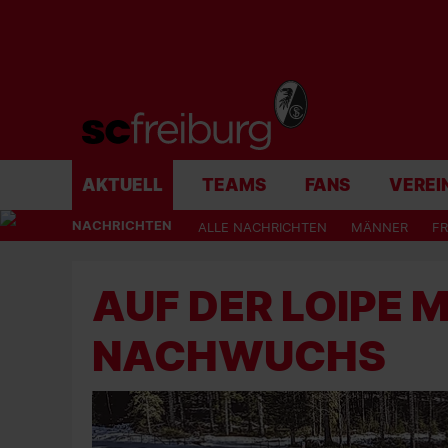
AKTUELL
TEAMS
FANS
VEREI
NACHRICHTEN
ALLE NACHRICHTEN
MÄNNER
F
AUF DER LOIPE M
NACHWUCHS