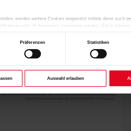
 erteilen, werden weitere Cookies eingesetzt mittels derer auch
ntifikatoren oder IP-Adressen) verarbeitet werden. Durch Klicken
 der Speicherung aller aufgeführten Cookies und der entsprech
 die unten jeweils angegebene Zwecke gem. § 25 Abs. 1 TDDDG,
Präferenzen
Statistiken
ene Auswahl treffen und diese durch Klicken auf den „Auswahl er
es“ auswählen, werden nur unbedingt erforderliche Cookies einge
derzeit widerrufen. Weitere Informationen entnehmen Sie bitte un
 unserem
Impressum
."
lassen
Auswahl erlauben
A
Unser Nachwuchsreporter: Moritz Schmidt (Foto: SC Freiburg).