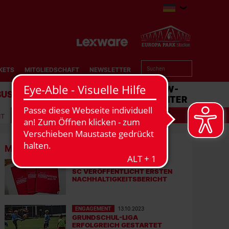
KETS
MITGLIEDSCHAFT
NEWSLETTER
BUSINESS
STADION
MATCHCENTER
IT
MEHR NEWS
ENGAGEMENT
17.10.2023
SC VERÖFFENTLICHT ERSTEN
NACHHALTIGKEITSBERICHT
ENGAGEMENT
13.10.2023
GRUNDSCHUL-LIGA
ERFOLGREICH GESTARTET