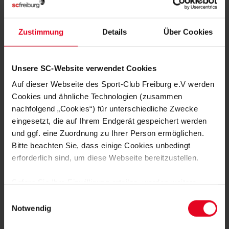
Zustimmung
Details
Über Cookies
Unsere SC-Website verwendet Cookies
Unsere Nachwuchsreporter: Kevin und Philipp Herr (Foto: privat).
Auf dieser Webseite des Sport-Club Freiburg e.V werden
Cookies und ähnliche Technologien (zusammen
Namen:
Kevin und Philipp Herr
nachfolgend „Cookies“) für unterschiedliche Zwecke
eingesetzt, die auf Ihrem Endgerät gespeichert werden
Alter:
17 und 15 Jahre
und ggf. eine Zuordnung zu Ihrer Person ermöglichen.
Bitte beachten Sie, dass einige Cookies unbedingt
Lieblingsspieler beim SC Freiburg
: Nils Petersen und
Vincenzo Grifo
erforderlich sind, um diese Webseite bereitzustellen.
Am Jugendclub gefallen uns
genau solche Veranstaltungen
Sofern Sie Ihre Einwilligung erteilen, werden weitere
wie die FG-Feier: Die Nähe zu den Profis machen den
Cookies eingesetzt mittels derer auch personenbezogene
Einwilligungsauswahl
Jugendclub und den SC Freiburg so besonders.
Daten von Ihnen (z.B. persönlichen Identifikatoren oder
Notwendig
IP-Adressen) verarbeitet werden. Durch Klicken auf den