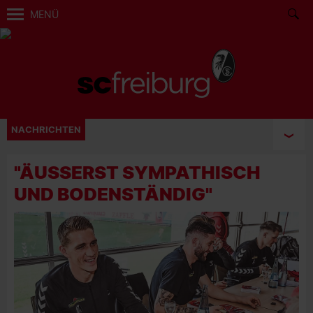
MENÜ
NACHRICHTEN
"ÄUSSERST SYMPATHISCH U
ND BODENSTÄNDIG"