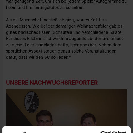
war genügend Zeit, um sich bei jedem Spieler Autogramme zu
holen und Erinnerungsfotos zu schießen.
Als die Mannschaft schließlich ging, war es Zeit fürs
Abendessen. Wie bei der damaligen Weihnachtsfeier gab es
gutes badisches Essen: Schäufele und verschiedene Salate.
Für dieses Erlebnis sind wir dem Jugendclub, der uns erneut
zu dieser Feier eingeladen hatte, sehr dankbar. Neben dem
sportlichen Aspekt sorgen genau solche Veranstaltungen
dafür, dass wir den SC so lieben."
UNSERE NACHWUCHSREPORTER