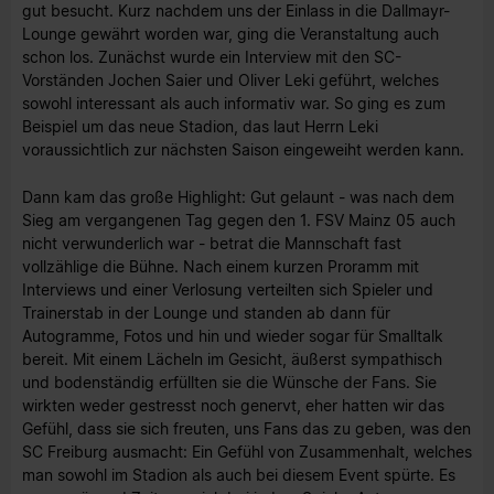
gut besucht. Kurz nachdem uns der Einlass in die Dallmayr-
Lounge gewährt worden war, ging die Veranstaltung auch
schon los. Zunächst wurde ein Interview mit den SC-
Vorständen Jochen Saier und Oliver Leki geführt, welches
sowohl interessant als auch informativ war. So ging es zum
Beispiel um das neue Stadion, das laut Herrn Leki
voraussichtlich zur nächsten Saison eingeweiht werden kann.
Dann kam das große Highlight: Gut gelaunt - was nach dem
Sieg am vergangenen Tag gegen den 1. FSV Mainz 05 auch
nicht verwunderlich war - betrat die Mannschaft fast
vollzählige die Bühne. Nach einem kurzen Proramm mit
Interviews und einer Verlosung verteilten sich Spieler und
Trainerstab in der Lounge und standen ab dann für
Autogramme, Fotos und hin und wieder sogar für Smalltalk
bereit. Mit einem Lächeln im Gesicht, äußerst sympathisch
und bodenständig erfüllten sie die Wünsche der Fans. Sie
wirkten weder gestresst noch genervt, eher hatten wir das
Gefühl, dass sie sich freuten, uns Fans das zu geben, was den
SC Freiburg ausmacht: Ein Gefühl von Zusammenhalt, welches
man sowohl im Stadion als auch bei diesem Event spürte. Es