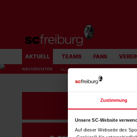
AKTUELL
TEAMS
FANS
VEREI
NACHRICHTEN
ALLE NACHRICHTEN
MÄNNER
F
Zustimmung
FA
Unsere SC-Website verwend
Auf dieser Webseite des Spo