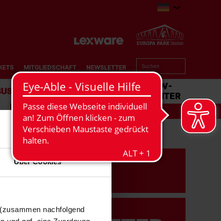
KETS
MITGLIEDSCHAFT
NEWSLETTER
BUSINESS
STADION
MATCHCENTER
IT
Über Cookies
n (zusammen nachfolgend