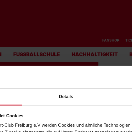
FANSHOP
TIC
N
FUSSBALLSCHULE
NACHHALTIGKEIT
RAUEN & MÄDCHEN
U23 & JUNIOREN
VEREIN
NACHHALTIGKE
Details
N WERDEN:
et Cookies
rt-Club Freiburg e.V werden Cookies und ähnliche Technologie