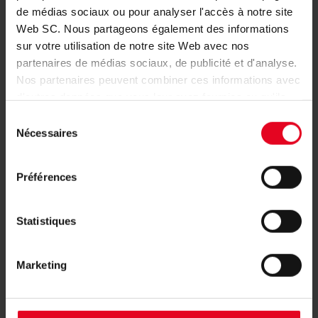
Dans les blocs N5-N7 ainsi que N15-N17 se trouvent les
de médias sociaux ou pour analyser l'accès à notre site
sièges pour les supporters visiteurs. En cas de faible
Web SC. Nous partageons également des informations
demande de la part du club visiteur, la zone peut être réduite
sur votre utilisation de notre site Web avec nos
de manière flexible et partiellement convertie en secteur
partenaires de médias sociaux, de publicité et d'analyse.
domicile.
Nos partenaires peuvent combiner ces informations avec
d'autres données que vous leur avez fournies ou qu'ils
ont collectées dans le cadre de votre utilisation des
Sélection
PLAN D’ENSEMBLE
services.
Nécessaires
du
consentement
Préférences
Statistiques
Marketing
Une orientation facile : grâce à notre plan d’ensemble, vous