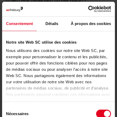
ZU WELCHEM THEMA HAST DU EINE FRAGE?
Consentement
Détails
À propos des cookies
DEINE NACHRICHT
Notre site Web SC utilise des cookies
Nous utilisons des cookies sur notre site Web SC, par
HCAPTCHA
exemple pour personnaliser le contenu et les publicités,
pour pouvoir offrir des fonctions ciblées pour nos pages
de médias sociaux ou pour analyser l'accès à notre site
Web SC. Nous partageons également des informations
sur votre utilisation de notre site Web avec nos
partenaires de médias sociaux, de publicité et d'analyse.
ABSENDEN
Nos partenaires peuvent combiner ces informations avec
d'autres données que vous leur avez fournies ou qu'ils
ont collectées dans le cadre de votre utilisation des
Sélection
services.
Nécessaires
CONTACT
du