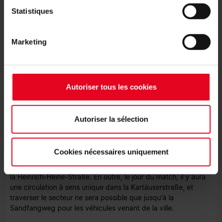
PARKING
Statistiques
Le Dreisamstadion est situé directement dans une zone
résidentielle, il ne dispose donc pratiquement pas de places
Marketing
de stationnement. Veuillez donc vous renseigner sur les offres
de Park & Ride ou utiliser les aires de stationnement de la
Pädagogische Hochschule (PH) voisine.
Autoriser tous les cookies
RUES BLOQUÉES LE JOUR DU MATCH
Autoriser la sélection
Certaines routes autour du Dreisamstadion seront fermées le
jour du match. Il s'agit notamment de la Schwarzwaldstraße,
qui sera fermée à partir d'environ trois heures avant le coup
Cookies nécessaires uniquement
d'envoi. Les détours vers la Hansjakobstraße mènent en
dehors de la ville par la Kirnerstraße et en venant d'Ebnet par
la Heinrich-Heine-Straße. En outre, le jour du match, il y aura
une circulation à sens unique dans la Kartäuserstraße, et
traverser le secteur ne sera possible que jusqu'à la
Sandfangweg pour les véhicules venant de la ville.