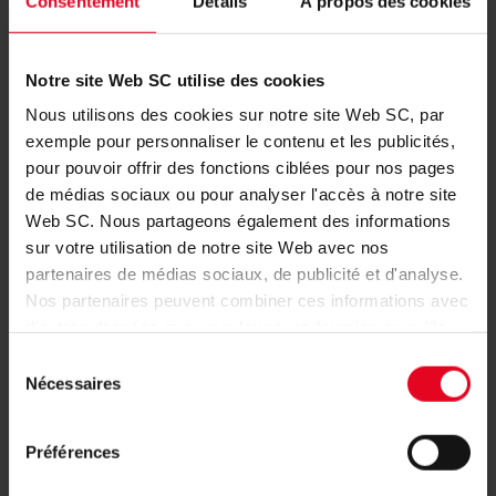
Consentement
Détails
À propos des cookies
Notre site Web SC utilise des cookies
EN VÉLO
Nous utilisons des cookies sur notre site Web SC, par
Vous avez la possibilité de rejoindre le Dreisamstadion par
exemple pour personnaliser le contenu et les publicités,
différentes pistes cyclables. Attention : le stade ne dispose
pour pouvoir offrir des fonctions ciblées pour nos pages
qu'un nombre limité de places de stationnement gratuit pour
de médias sociaux ou pour analyser l'accès à notre site
les vélos.
Web SC. Nous partageons également des informations
sur votre utilisation de notre site Web avec nos
partenaires de médias sociaux, de publicité et d'analyse.
ARRIVÉE EN VOITURE
Nos partenaires peuvent combiner ces informations avec
d'autres données que vous leur avez fournies ou qu'ils
EN PROVENANCE DU SUD (A5 BÂLE) / DU NORD (A5
ont collectées dans le cadre de votre utilisation des
KARLSRUHE)
Sélection
services.
Nécessaires
du
EN PROVENANCE DE DONAUESCHINGEN / TITISEE-
NEUSTADT (B31)
consentement
Préférences