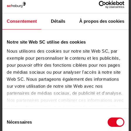
09.08.2026
Consentement
Détails
À propos des cookies
SC FREIBURG
@rcsa
Notre site Web SC utilise des cookies
#scf
#scfreiburg
Nous utilisons des cookies sur notre site Web SC, par
exemple pour personnaliser le contenu et les publicités,
pour pouvoir offrir des fonctions ciblées pour nos pages
08.08.2026
de médias sociaux ou pour analyser l'accès à notre site
Web SC. Nous partageons également des informations
SC FREIBURG
sur votre utilisation de notre site Web avec nos
Alle
Tore heute gegen
partenaires de médias sociaux, de publicité et d'analyse.
@rcsa
Nos partenaires peuvent combiner ces informations avec
d'autres données que vous leur avez fournies ou qu'ils
ont collectées dans le cadre de votre utilisation des
#scf
#scfreiburg
Sélection
services.
Nécessaires
du
consentement