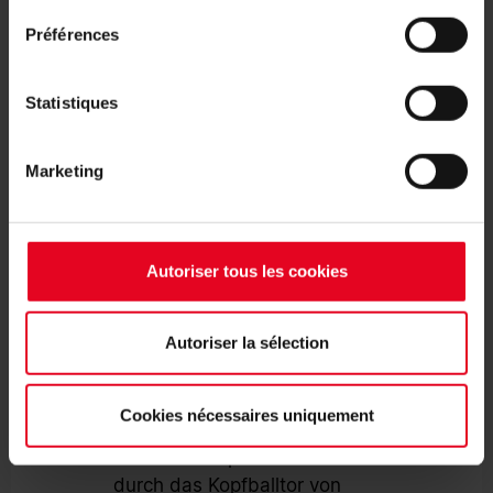
08.08.2026
Préférences
SC FREIBURG
Statistiques
Wir gewinnen auch den
zweiten Test gegen
@rcsa
mit 2:0. Beide Treffer erzielte
Marketing
@lucas_hoeler
per Kopf!
Autoriser tous les cookies
#scf
#scfreiburg
Autoriser la sélection
08.08.2026
Cookies nécessaires uniquement
SC FREIBURG
Pause! Der Sport-Club führt
durch das Kopfballtor von