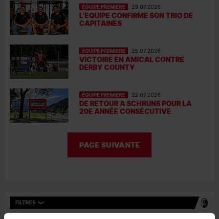
ÉQUIPE PREMIÈRE
29.07.2026
L’ÉQUIPE CONFIRME SON TRIO DE
CAPITAINES
ÉQUIPE PREMIÈRE
25.07.2026
VICTOIRE EN AMICAL CONTRE
DERBY COUNTY
ÉQUIPE PREMIÈRE
22.07.2026
DE RETOUR À SCHRUNS POUR LA
20E ANNÉE CONSÉCUTIVE
PAGE SUIVANTE
FILTRES