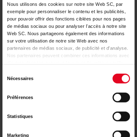
Nous utilisons des cookies sur notre site Web SC, par
Champions League, la Conference League ne comporte
que six journées de phase de ligue, et non huit.
exemple pour personnaliser le contenu et les publicités,
Les barrages de la phase à élimination directe
pour pouvoir offrir des fonctions ciblées pour nos pages
commenceront le
18 février 2027
. Les huitièmes de finale
de médias sociaux ou pour analyser l'accès à notre site
débuteront le
11 mars 2027
. La finale se jouera le 2 juin
Web SC. Nous partageons également des informations
2027 au stade Besiktas Park d’Istanbul.
sur votre utilisation de notre site Web avec nos
partenaires de médias sociaux, de publicité et d'analyse.
Photo : Marco Bader/HMB/Imago Images
Nos partenaires peuvent combiner ces informations avec
d'autres données que vous leur avez fournies ou qu'ils
ont collectées dans le cadre de votre utilisation des
Sélection
SC-ACTUALITÉS
services.
Nécessaires
du
ÉQUIPE PREMIÈRE
07.08.2026
consentement
UN TEST CE SAMEDI FACE À
STRASBOURG
Préférences
ÉQUIPE PREMIÈRE
03.08.2026
Statistiques
JULIAN SCHUSTER FAIT LE BILAN DU
STAGE DE PRÉ-SAISON
Marketing