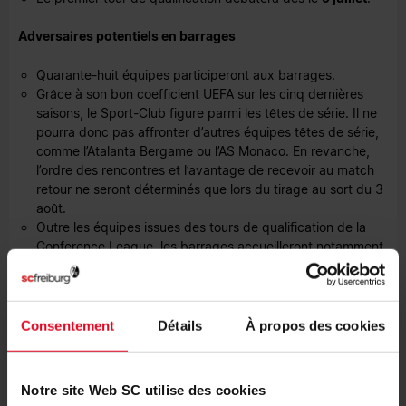
Adversaires potentiels en barrages
Quarante-huit équipes participeront aux barrages.
Grâce à son bon coefficient UEFA sur les cinq dernières
saisons, le Sport-Club figure parmi les têtes de série. Il ne
pourra donc pas affronter d’autres équipes têtes de série,
comme l’Atalanta Bergame ou l’AS Monaco. En revanche,
l’ordre des rencontres et l’avantage de recevoir au match
retour ne seront déterminés que lors du tirage au sort du 3
août.
Outre les équipes issues des tours de qualification de la
Conference League, les barrages accueilleront notamment
des clubs éliminés au deuxième tour de qualification de
l’UEFA Europa League ainsi qu’au premier tour de
qualification de l’UEFA Champions League.
Consentement
Détails
À propos des cookies
Phase de ligue et phase à élimination directe
La phase de ligue débutera le
15 octobre
et s’achèvera le
Notre site Web SC utilise des cookies
17 décembre
. Contrairement à l’Europa League et à la