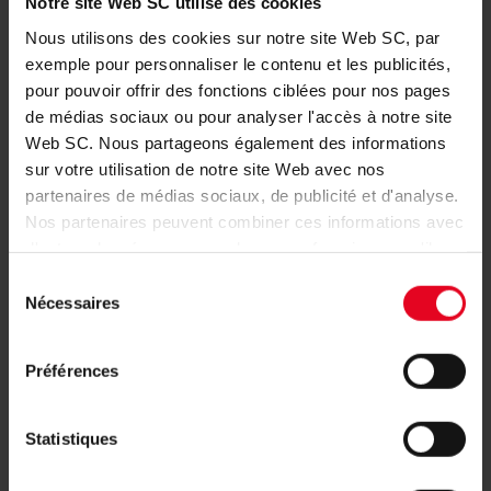
Notre site Web SC utilise des cookies
entraîneur adjoint de l’équipe première depuis janvier 2012.
Wieland, désormais entraîneur adjoint pour l’analyse, entamera
Nous utilisons des cookies sur notre site Web SC, par
sa deuxième saison avec l’équipe première du SC. Le reste du
exemple pour personnaliser le contenu et les publicités,
staff du SC est constitué des entraîneurs adjoints Florian
pour pouvoir offrir des fonctions ciblées pour nos pages
Bruns et Patrick Grolimund, de l’entraîneur des gardiens
de médias sociaux ou pour analyser l'accès à notre site
Michael Müller, des coaches de fitness Daniel Wolf et
Web SC. Nous partageons également des informations
Maximilian Kessler, et d’un nouveau coach individuel Felix
sur votre utilisation de notre site Web avec nos
Roth.
partenaires de médias sociaux, de publicité et d'analyse.
Nos partenaires peuvent combiner ces informations avec
Les détails du contrat n’ont pas été divulgués.
d'autres données que vous leur avez fournies ou qu'ils
ont collectées dans le cadre de votre utilisation des
Sélection
services.
Nécessaires
du
SC-ACTUALITÉS
consentement
ÉQUIPE PREMIÈRE
08.08.2026
DOUBLE VICTOIRE EN AMICAL CONTRE
Préférences
STRASBOURG
Statistiques
ÉQUIPE PREMIÈRE
07.08.2026
UN TEST CE SAMEDI FACE À
STRASBOURG