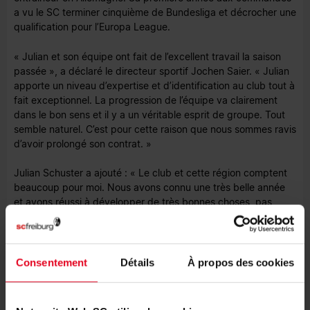
a vu le SC terminer cinquième de Bundesliga et décrocher une
qualification pour l’Europa League.
« Julian et son équipe ont fait de l’excellent travail la saison
passée », a déclaré le directeur sportif Jochen Saier. « Julian
apporte un niveau d’expertise et d’identification au club tout à
fait exceptionnel. La progression de l’équipe va clairement
dans le bon sens et il y a un véritable esprit de groupe. Tout
semble naturel. C’est pour cette raison que nous sommes ravis
d’avoir prolongé son contrat. »
Julian Schuster a ajouté : « Le club et cette région comptent
beaucoup pour moi. Nous avons connu une très belle année
et avons réussi à développer de très bonnes choses, pas
seulement notre place finale au classement. Je suis très
heureux de pouvoir continuer à travailler sur le
développement de l’équipe, accompagné de tout mon staff. »
Consentement
Détails
À propos des cookies
Lars Voßler et Franz-Georg Wieland ont également signé de
nouveaux contrats. Voßler, qui travaillait auparavant au centre
de formation du club en tant qu’entraîneur des jeunes, est