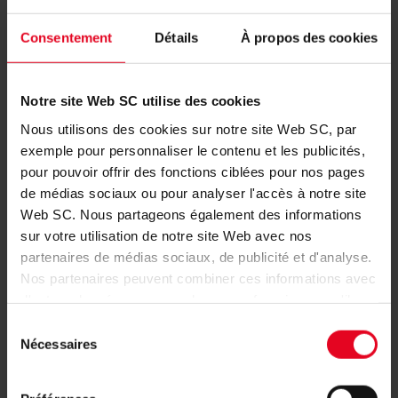
Consentement
Détails
À propos des cookies
SC-ACTUALITÉS
ÉQUIPE PREMIÈRE
08.08.2026
DOUBLE VICTOIRE EN AMICAL CONTRE
Notre site Web SC utilise des cookies
STRASBOURG
Nous utilisons des cookies sur notre site Web SC, par
exemple pour personnaliser le contenu et les publicités,
ÉQUIPE PREMIÈRE
07.08.2026
pour pouvoir offrir des fonctions ciblées pour nos pages
UN TEST CE SAMEDI FACE À
STRASBOURG
de médias sociaux ou pour analyser l'accès à notre site
Web SC. Nous partageons également des informations
sur votre utilisation de notre site Web avec nos
ÉQUIPE PREMIÈRE
03.08.2026
partenaires de médias sociaux, de publicité et d'analyse.
JULIAN SCHUSTER FAIT LE BILAN DU
STAGE DE PRÉ-SAISON
Nos partenaires peuvent combiner ces informations avec
d'autres données que vous leur avez fournies ou qu'ils
ont collectées dans le cadre de votre utilisation des
ÉQUIPE PREMIÈRE
03.08.2026
Sélection
LE SC AFFRONTERA LE VAINQUEUR DU
services.
Nécessaires
du
MATCH HJK/MOTHERWELL LORS DES
BARRAGES DE LA CONFERENCE
consentement
LEAGUE