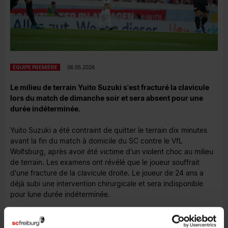
ÉQUIPE PREMIÈRE
06.05.2026
Le milieu de terrain Yuito Suzuki s'est fracturé la clavicule
lors du match de dimanche soir et sera absent pour une
durée indéterminée.
Yuito Suzuki a été contraint de quitter le terrain dix minutes
avant la fin du match à domicile du SC contre le VfL
Wolfsburg, après avoir été victime d'un violent choc au milieu
de terrain. Les examens ont révélé que le joueur souffrait
d'une fracture de la clavicule droite. Le joueur de 24 ans a
déjà subi une intervention chirurgicale et sera indisponible
pour lune durée indéterminée.
Nous souhaitons à Yuito un prompt et complet rétablissement.