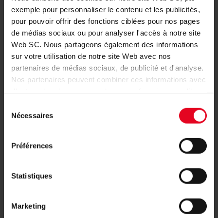
exemple pour personnaliser le contenu et les publicités,
pour pouvoir offrir des fonctions ciblées pour nos pages
de médias sociaux ou pour analyser l'accès à notre site
Web SC. Nous partageons également des informations
sur votre utilisation de notre site Web avec nos
partenaires de médias sociaux, de publicité et d'analyse.
Nos partenaires peuvent combiner ces informations avec
d'autres données que vous leur avez fournies ou qu'ils
ont collectées dans le cadre de votre utilisation des
Sélection
services.
Nécessaires
du
consentement
Préférences
DEVENIR FAN:
Statistiques
Marketing