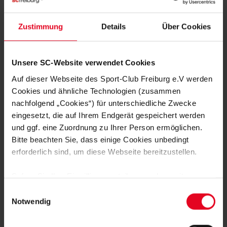
MITGLIED WERDEN
Zustimmung
Details
Über Cookies
ZUR ANMELDUNG
Unsere SC-Website verwendet Cookies
Auf dieser Webseite des Sport-Club Freiburg e.V werden
Cookies und ähnliche Technologien (zusammen
NOCH FRAGEN?
nachfolgend „Cookies“) für unterschiedliche Zwecke
eingesetzt, die auf Ihrem Endgerät gespeichert werden
und ggf. eine Zuordnung zu Ihrer Person ermöglichen.
0761-38551-0
Bitte beachten Sie, dass einige Cookies unbedingt
erforderlich sind, um diese Webseite bereitzustellen.
Sofern Sie Ihre Einwilligung erteilen, werden weitere
Cookies eingesetzt mittels derer auch personenbezogene
Einwilligungsauswahl
NEWSLETTER
Daten von Ihnen (z.B. persönlichen Identifikatoren oder
Notwendig
IP-Adressen) verarbeitet werden. Durch Klicken auf den
ABONNIEREN
„Alle Cookies zulassen“-Button stimmen Sie der