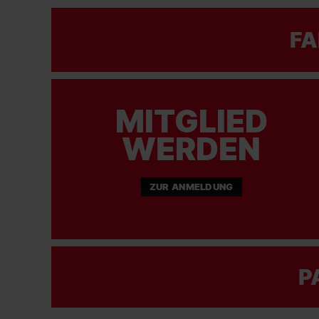
FA
MITGLIED
WERDEN
ZUR ANMELDUNG
P