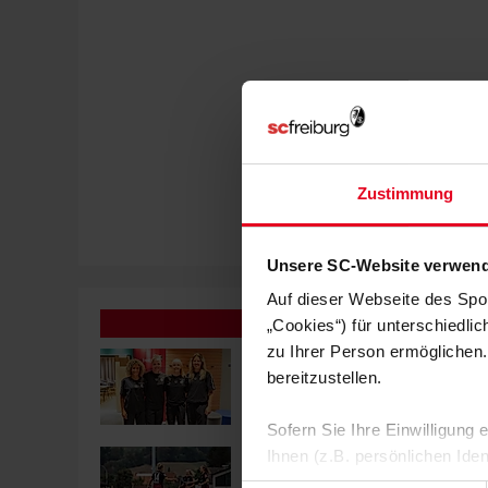
Zustimmung
Unsere SC-Website verwend
Auf dieser Webseite des Spo
„Cookies“) für unterschiedli
zu Ihrer Person ermöglichen.
FRAUEN & MÄDCHEN
07.08.2026
LISA KARL ALS KAPITÄNIN BESTÄ
bereitzustellen.
Sofern Sie Ihre Einwilligung
Ihnen (z.B. persönlichen Ide
FRAUEN & MÄDCHEN
06.08.2026
DOPPELTE PREMIERE: BRUNOLD U
zulassen“-Button stimmen Sie