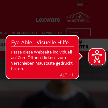
KETS
MITGLIEDSCHAFT
NEWSLETTER
BUSINESS
STADION
MATCHCENTER