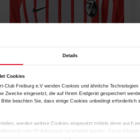
Details
et Cookies
rt-Club Freiburg e.V werden Cookies und ähnliche Technologie
MEHR ZU DEN SC-FRAUEN
che Zwecke eingesetzt, die auf Ihrem Endgerät gespeichert werd
 Bitte beachten Sie, dass einige Cookies unbedingt erforderlich
TIGT
 erteilen, werden weitere Cookies eingesetzt mittels derer auch
ntifikatoren oder IP-Adressen) verarbeitet werden. Durch Klicken
ND VINCZE TREFFEN BEIM TEST
 der Speicherung aller aufgeführten Cookies und der entsprech