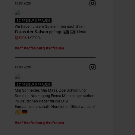
13.06.2026
SC FREIBURG FRAUEN
Wir haben unsere Spielerinnen nach ihren
𝗙𝗼𝘁𝗼𝘀 𝗱𝗲𝗿 𝗦𝗮𝗶𝘀𝗼𝗻 gefragt.
Heute:
@alina
.axtmnn.
#scf
#scfreiburg
#scfrauen
12.06.2026
SC FREIBURG FRAUEN
Maj Schneider, Mia Maas, Zoe Schick und
Sommer-Neuzugang Emma Memminger stehen
im Deutschen Kader für die U19-
Europameisterschaft. Herzlichen Glückwunsch!
#scf
#scfreiburg
#scfrauen