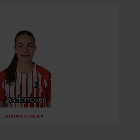
07.06.2026
SC FREIBURG FRAUEN
Bestes Gefühl der Saison!
Den großen Jahresrückblick der
#SCFrauen
findet ihr auf scfreiburg.com und auf YouTube.
#scf
#scfreiburg
07.06.2026
SC FREIBURG FRAUEN
Heute feiert unser Athletiktrainer Tobias Galli
seinen Geburtstag. Happy Birthday!
ZU NORA SCHERER
#scf
#scfreiburg
#scfrauen