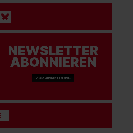
06.06.2026
SC FREIBURG FRAUEN
Alle Tore 2025/26 im Schnelldurchlauf!
#scf
#scfreiburg
#scfrauen
NEWSLETTER
ABONNIEREN
05.06.2026
SC FREIBURG FRAUEN
ZUR ANMELDUNG
Heute hat unsere Bereichsleiterin Birgit Bauer-
Schick Geburtstag. Happy Birthday!
#scf
#scfreiburg
#scfrauen
E
04.06.2026
SC FREIBURG FRAUEN