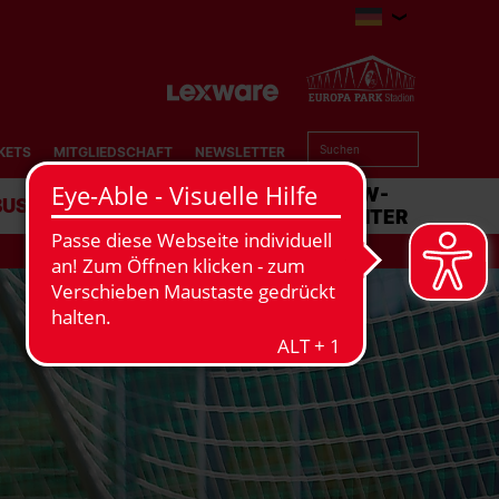
KETS
MITGLIEDSCHAFT
NEWSLETTER
BUSINESS
STADION
MATCHCENTER