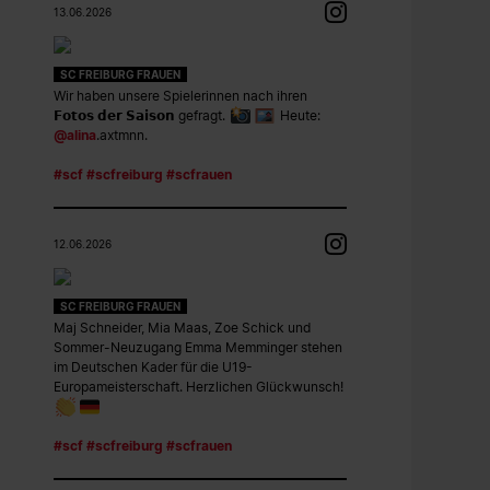
13.06.2026
SC FREIBURG FRAUEN
Wir haben unsere Spielerinnen nach ihren
𝗙𝗼𝘁𝗼𝘀 𝗱𝗲𝗿 𝗦𝗮𝗶𝘀𝗼𝗻 gefragt.
Heute:
@alina
.axtmnn.
#scf
#scfreiburg
#scfrauen
12.06.2026
SC FREIBURG FRAUEN
Maj Schneider, Mia Maas, Zoe Schick und
Sommer-Neuzugang Emma Memminger stehen
im Deutschen Kader für die U19-
Europameisterschaft. Herzlichen Glückwunsch!
#scf
#scfreiburg
#scfrauen