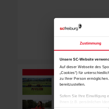
Zustimmung
Unsere SC-Website verwend
Auf dieser Webseite des Spo
„Cookies“) für unterschiedli
zu Ihrer Person ermöglichen.
FRAUEN & MÄDCHEN
05.08.2026
VIER SCHWEIZERINNEN IN ÖSTERR
bereitzustellen.
Sofern Sie Ihre Einwilligung
Ihnen (z.B. persönlichen Ide
FRAUEN & MÄDCHEN
01.08.2026
BORBÁLA VINCZE VERSTÄRKT DE
zulassen“-Button stimmen Sie