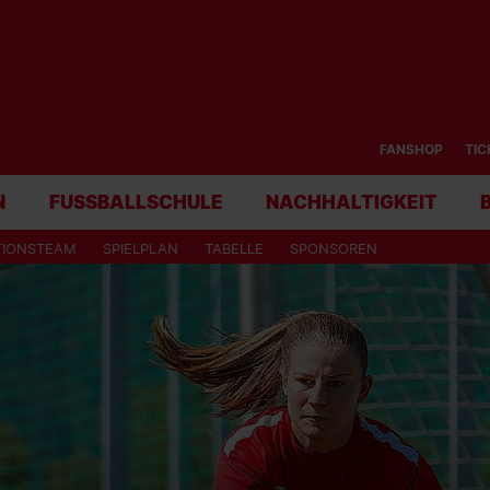
FANSHOP
TIC
N
FUSSBALLSCHULE
NACHHALTIGKEIT
TIONSTEAM
SPIELPLAN
TABELLE
SPONSOREN