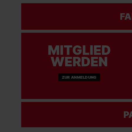
FA
MITGLIED
WERDEN
ZUR ANMELDUNG
P