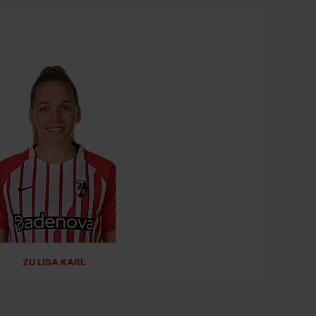
07.06.2026
SC FREIBURG FRAUEN
Bestes Gefühl der Saison!
Den großen Jahresrückblick der
#SCFrauen
findet ihr auf scfreiburg.com und auf YouTube.
#scf
#scfreiburg
07.06.2026
SC FREIBURG FRAUEN
Heute feiert unser Athletiktrainer Tobias Galli
seinen Geburtstag. Happy Birthday!
ZU LISA KARL
#scf
#scfreiburg
#scfrauen