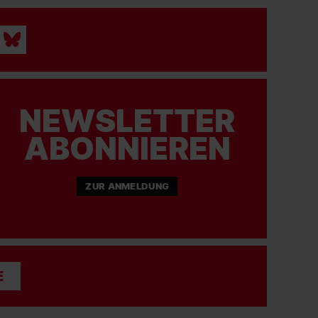
06.06.2026
SC FREIBURG FRAUEN
Alle Tore 2025/26 im Schnelldurchlauf!
#scf
#scfreiburg
#scfrauen
NEWSLETTER
ABONNIEREN
05.06.2026
SC FREIBURG FRAUEN
ZUR ANMELDUNG
Heute hat unsere Bereichsleiterin Birgit Bauer-
Schick Geburtstag. Happy Birthday!
#scf
#scfreiburg
#scfrauen
E
04.06.2026
SC FREIBURG FRAUEN