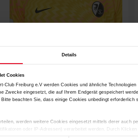
Details
et Cookies
rt-Club Freiburg e.V werden Cookies und ähnliche Technologie
MEHR ZU DEN SC-FRAUEN
che Zwecke eingesetzt, die auf Ihrem Endgerät gespeichert werd
 Bitte beachten Sie, dass einige Cookies unbedingt erforderlich
EICH – EIN INTERVIEW
 erteilen, werden weitere Cookies eingesetzt mittels derer auch
ntifikatoren oder IP-Adressen) verarbeitet werden. Durch Klicken
N SPORT-CLUB
 der Speicherung aller aufgeführten Cookies und der entsprech