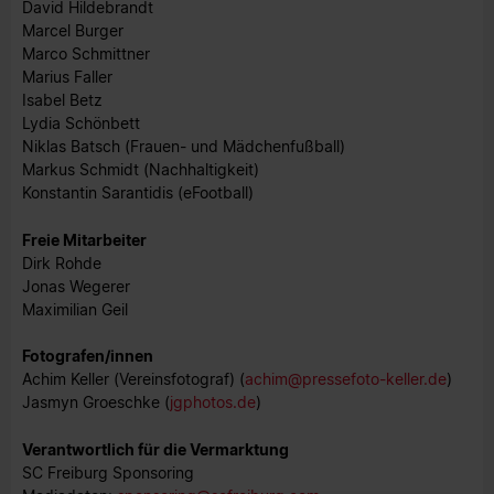
David Hildebrandt
Marcel Burger
Marco Schmittner
Marius Faller
Isabel Betz
Lydia Schönbett
Niklas Batsch (Frauen- und Mädchenfußball)
Markus Schmidt (Nachhaltigkeit)
Konstantin Sarantidis (eFootball)
F​​​reie Mitarbeiter
Dirk Rohde
Jonas Wegerer
Maximilian Geil
Fotografen/innen
Achim Keller (Vereinsfotograf) (
achim@pressefoto-keller.de
)
Jasmyn Groeschke (
jgphotos.de
)
Verantwortlich für die Vermarktung
SC Freiburg Sponsoring