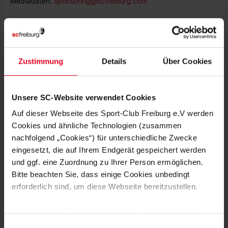
Mediadaten:
sponsoring@scfreiburg.com
Konzeption, Design und Technische Realisierung
team neusta GmbH
Konsul-Smidt-Straße 24
28217 Bremen
Zustimmung
Details
Über Cookies
https://www.team-neusta.de
Online-Fanshop (Umsetzung/Programmierung)
Unsere SC-Website verwendet Cookies
004 GmbH
Stengerstr. 9
Auf dieser Webseite des Sport-Club Freiburg e.V werden
63741 Aschaffenburg
Cookies und ähnliche Technologien (zusammen
https://www.004gmbh.de/
nachfolgend „Cookies“) für unterschiedliche Zwecke
eingesetzt, die auf Ihrem Endgerät gespeichert werden
Ticketsystem
Reservix GmbH
und ggf. eine Zuordnung zu Ihrer Person ermöglichen.
Humboldtstraße 2
Bitte beachten Sie, dass einige Cookies unbedingt
79098 Freiburg im Breisgau
erforderlich sind, um diese Webseite bereitzustellen.
www.reservix.de
Sofern Sie Ihre Einwilligung erteilen, werden weitere
Hinweisgebersystem
Cookies eingesetzt mittels derer auch personenbezogene
Einwilligungsauswahl