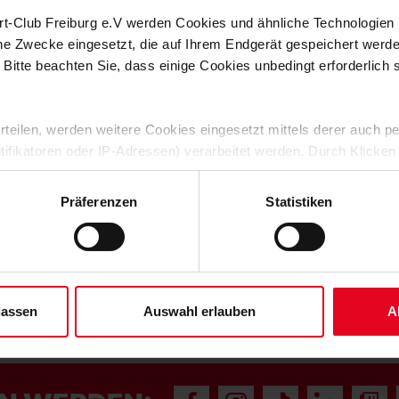
rt-Club Freiburg e.V werden Cookies und ähnliche Technologie
che Zwecke eingesetzt, die auf Ihrem Endgerät gespeichert werd
 Bitte beachten Sie, dass einige Cookies unbedingt erforderlich
 erteilen, werden weitere Cookies eingesetzt mittels derer auch
ntifikatoren oder IP-Adressen) verarbeitet werden. Durch Klicken
 der Speicherung aller aufgeführten Cookies und der entsprech
 die unten jeweils angegebene Zwecke gem. § 25 Abs. 1 TDDDG,
Präferenzen
Statistiken
ene Auswahl treffen und diese durch Klicken auf den „Auswahl er
es“ auswählen, werden nur unbedingt erforderliche Cookies einge
derzeit widerrufen. Weitere Informationen entnehmen Sie bitte un
 unserem
Impressum
."
lassen
Auswahl erlauben
A