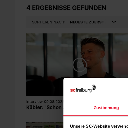
4 ERGEBNISSE GEFUNDEN
SORTIEREN NACH:
Interview 09.08.2023
Kübler: "Schon alle Phasen hier durchlebt"
Zustimmung
Unsere SC-Website verwend