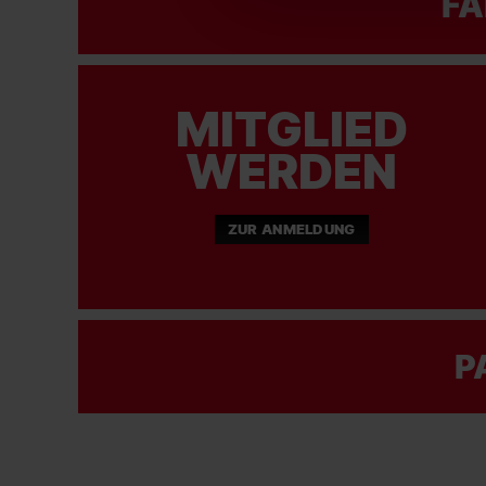
FA
MITGLIED
WERDEN
ZUR ANMELDUNG
P