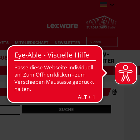
KETS
MITGLIEDSCHAFT
NEWSLETTER
BUSINESS
STADION
MATCHCENTER
VIDEO-ARCHIV
SUCHE