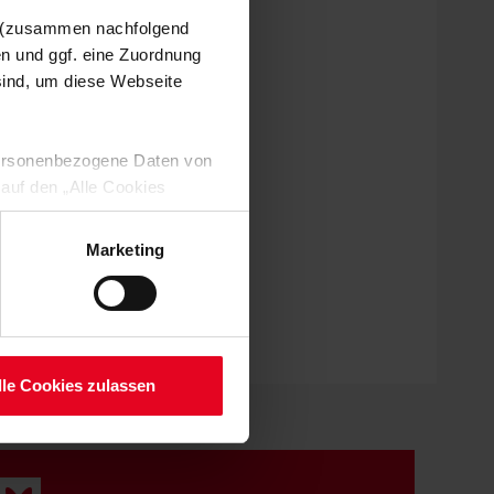
n (zusammen nachfolgend
en und ggf. eine Zuordnung
 sind, um diese Webseite
 personenbezogene Daten von
 auf den „Alle Cookies
enden Verarbeitung Ihrer
 Art. 6 Abs. 1 lit. a DSGVO
Marketing
lauben“-Button bestätigen.
setzt. Ihre etwaig erteilten
serer
lle Cookies zulassen