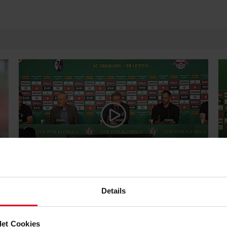
Männer 20.05.2022
Pr
PK vor dem Pokalfinale - XXL
P
Details
et Cookies