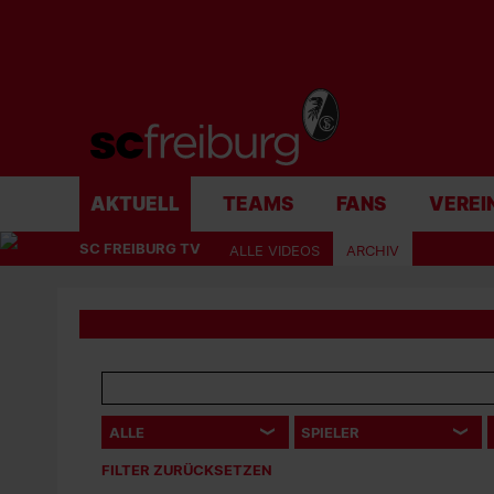
AKTUELL
TEAMS
FANS
VEREI
SC FREIBURG TV
ALLE VIDEOS
ARCHIV
FILTER ZURÜCKSETZEN