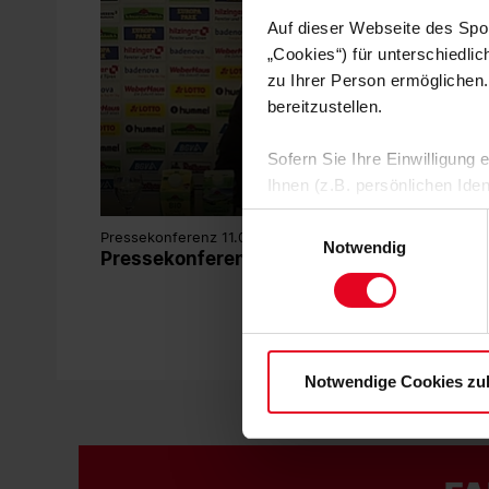
Auf dieser Webseite des Spo
„Cookies“) für unterschiedli
zu Ihrer Person ermöglichen.
bereitzustellen.
Sofern Sie Ihre Einwilligung
Ihnen (z.B. persönlichen Ide
zulassen“-Button stimmen Sie
Einwilligungsauswahl
Pressekonferenz 11.09.2020
personenbezogenen Daten für
Notwendig
Pressekonferenz vor Mannheim - XXL
zu. Sie können auch eine eig
Soweit Sie „Notwendige Cooki
Einwilligungen können Sie je
Datenschutzerklärung
und
Notwendige Cookies zu