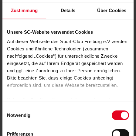
Zustimmung
Details
Über Cookies
Männer 31.07.2026
Männer 29.0
Video-Highlights gegen die SpVgg
Matanovic:
Unsere SC-Website verwendet Cookies
Greuther Fürth
andere Ro
Auf dieser Webseite des Sport-Club Freiburg e.V werden
Cookies und ähnliche Technologien (zusammen
nachfolgend „Cookies“) für unterschiedliche Zwecke
eingesetzt, die auf Ihrem Endgerät gespeichert werden
und ggf. eine Zuordnung zu Ihrer Person ermöglichen.
Bitte beachten Sie, dass einige Cookies unbedingt
FAN WERDEN:
erforderlich sind, um diese Webseite bereitzustellen.
Sofern Sie Ihre Einwilligung erteilen, werden weitere
Cookies eingesetzt mittels derer auch personenbezogene
Einwilligungsauswahl
Daten von Ihnen (z.B. persönlichen Identifikatoren oder
Notwendig
IP-Adressen) verarbeitet werden. Durch Klicken auf den
MITGLIED WERDEN
„Alle Cookies zulassen“-Button stimmen Sie der
Präferenzen