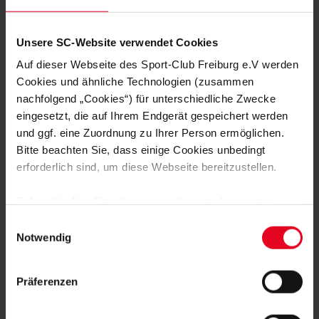
Nachhaltigkeit 03.06.2026
Nachhaltigke
Finale der Grundschul-Liga 2025/26
Christian
Unsere SC-Website verwendet Cookies
Auf dieser Webseite des Sport-Club Freiburg e.V werden
Cookies und ähnliche Technologien (zusammen
nachfolgend „Cookies“) für unterschiedliche Zwecke
eingesetzt, die auf Ihrem Endgerät gespeichert werden
FAN WERDEN:
und ggf. eine Zuordnung zu Ihrer Person ermöglichen.
Bitte beachten Sie, dass einige Cookies unbedingt
erforderlich sind, um diese Webseite bereitzustellen.
Sofern Sie Ihre Einwilligung erteilen, werden weitere
Cookies eingesetzt mittels derer auch personenbezogene
Einwilligungsauswahl
MITGLIED WERDEN
Daten von Ihnen (z.B. persönlichen Identifikatoren oder
Notwendig
IP-Adressen) verarbeitet werden. Durch Klicken auf den
„Alle Cookies zulassen“-Button stimmen Sie der
ZUR ANMELDUNG
Präferenzen
Speicherung aller aufgeführten Cookies und der
entsprechenden Verarbeitung Ihrer personenbezogenen