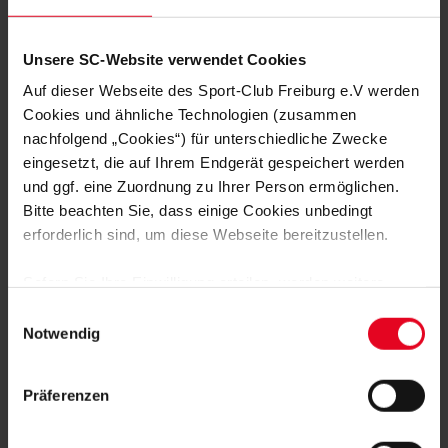
Männer 22.05.2026
Pressekonfer
PK nach Aston Villa
PK vor Ast
Unsere SC-Website verwendet Cookies
Auf dieser Webseite des Sport-Club Freiburg e.V werden
Cookies und ähnliche Technologien (zusammen
nachfolgend „Cookies“) für unterschiedliche Zwecke
eingesetzt, die auf Ihrem Endgerät gespeichert werden
FAN WERDEN:
und ggf. eine Zuordnung zu Ihrer Person ermöglichen.
Bitte beachten Sie, dass einige Cookies unbedingt
erforderlich sind, um diese Webseite bereitzustellen.
Sofern Sie Ihre Einwilligung erteilen, werden weitere
Cookies eingesetzt mittels derer auch personenbezogene
Einwilligungsauswahl
MITGLIED WERDEN
Daten von Ihnen (z.B. persönlichen Identifikatoren oder
Notwendig
IP-Adressen) verarbeitet werden. Durch Klicken auf den
„Alle Cookies zulassen“-Button stimmen Sie der
ZUR ANMELDUNG
Präferenzen
Speicherung aller aufgeführten Cookies und der
entsprechenden Verarbeitung Ihrer personenbezogenen