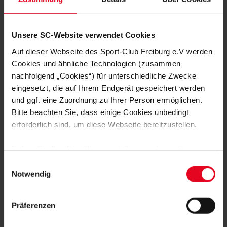
Frauen & Mädchen 30.08.2021
Frauen & Mä
Lisa Karl: "Wieder als Team auftreten"
Steilpass
Unsere SC-Website verwendet Cookies
Auf dieser Webseite des Sport-Club Freiburg e.V werden
Cookies und ähnliche Technologien (zusammen
nachfolgend „Cookies“) für unterschiedliche Zwecke
eingesetzt, die auf Ihrem Endgerät gespeichert werden
FAN WERDEN:
und ggf. eine Zuordnung zu Ihrer Person ermöglichen.
Bitte beachten Sie, dass einige Cookies unbedingt
erforderlich sind, um diese Webseite bereitzustellen.
Sofern Sie Ihre Einwilligung erteilen, werden weitere
Cookies eingesetzt mittels derer auch personenbezogene
Einwilligungsauswahl
Daten von Ihnen (z.B. persönlichen Identifikatoren oder
MITGLIED WERDEN
Notwendig
IP-Adressen) verarbeitet werden. Durch Klicken auf den
„Alle Cookies zulassen“-Button stimmen Sie der
Präferenzen
ZUR ANMELDUNG
Speicherung aller aufgeführten Cookies und der
entsprechenden Verarbeitung Ihrer personenbezogenen