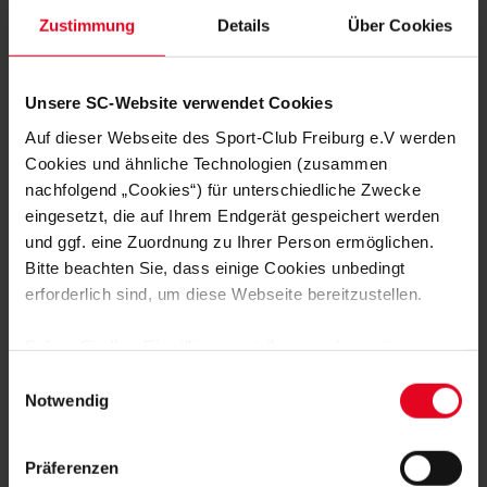
Zustimmung
Details
Über Cookies
Männer 27.05.2026
Rihito Yamamoto im
Männer 23.0
Unsere SC-Website verwendet Cookies
Willkommensinterview
Backhaus: 
Auf dieser Webseite des Sport-Club Freiburg e.V werden
sein!"
Cookies und ähnliche Technologien (zusammen
nachfolgend „Cookies“) für unterschiedliche Zwecke
eingesetzt, die auf Ihrem Endgerät gespeichert werden
und ggf. eine Zuordnung zu Ihrer Person ermöglichen.
FAN WERDEN:
Bitte beachten Sie, dass einige Cookies unbedingt
erforderlich sind, um diese Webseite bereitzustellen.
Sofern Sie Ihre Einwilligung erteilen, werden weitere
Cookies eingesetzt mittels derer auch personenbezogene
Einwilligungsauswahl
Daten von Ihnen (z.B. persönlichen Identifikatoren oder
Notwendig
IP-Adressen) verarbeitet werden. Durch Klicken auf den
MITGLIED WERDEN
„Alle Cookies zulassen“-Button stimmen Sie der
Präferenzen
Speicherung aller aufgeführten Cookies und der