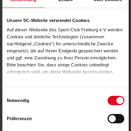
Männer 14.05.2026
Männer 09.0
Matchday-1: Leipzig
Matchday
Unsere SC-Website verwendet Cookies
Auf dieser Webseite des Sport-Club Freiburg e.V werden
Cookies und ähnliche Technologien (zusammen
nachfolgend „Cookies“) für unterschiedliche Zwecke
eingesetzt, die auf Ihrem Endgerät gespeichert werden
FAN WERDEN:
und ggf. eine Zuordnung zu Ihrer Person ermöglichen.
Bitte beachten Sie, dass einige Cookies unbedingt
erforderlich sind, um diese Webseite bereitzustellen.
Sofern Sie Ihre Einwilligung erteilen, werden weitere
Cookies eingesetzt mittels derer auch personenbezogene
Einwilligungsauswahl
Daten von Ihnen (z.B. persönlichen Identifikatoren oder
MITGLIED WERDEN
Notwendig
IP-Adressen) verarbeitet werden. Durch Klicken auf den
„Alle Cookies zulassen“-Button stimmen Sie der
Präferenzen
ZUR ANMELDUNG
Speicherung aller aufgeführten Cookies und der
entsprechenden Verarbeitung Ihrer personenbezogenen