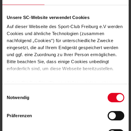
Männer 22.05.2026
Pressekonfer
PK nach Aston Villa
PK vor Ast
Unsere SC-Website verwendet Cookies
Auf dieser Webseite des Sport-Club Freiburg e.V werden
Cookies und ähnliche Technologien (zusammen
nachfolgend „Cookies“) für unterschiedliche Zwecke
eingesetzt, die auf Ihrem Endgerät gespeichert werden
FAN WERDEN:
und ggf. eine Zuordnung zu Ihrer Person ermöglichen.
Bitte beachten Sie, dass einige Cookies unbedingt
erforderlich sind, um diese Webseite bereitzustellen.
Sofern Sie Ihre Einwilligung erteilen, werden weitere
Cookies eingesetzt mittels derer auch personenbezogene
Einwilligungsauswahl
MITGLIED WERDEN
Daten von Ihnen (z.B. persönlichen Identifikatoren oder
Notwendig
IP-Adressen) verarbeitet werden. Durch Klicken auf den
„Alle Cookies zulassen“-Button stimmen Sie der
ZUR ANMELDUNG
Präferenzen
Speicherung aller aufgeführten Cookies und der
entsprechenden Verarbeitung Ihrer personenbezogenen