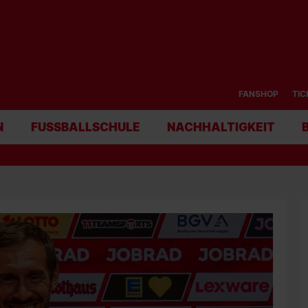
FANSHOP
TIC
N
FUSSBALLSCHULE
NACHHALTIGKEIT