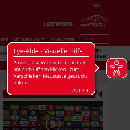
KETS
MITGLIEDSCHAFT
NEWSLETTER
BUSINESS
STADION
MATCHCENTER
VERWANDTE VIDEOS