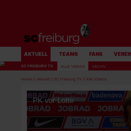
AKTUELL
TEAMS
FANS
VEREI
SC FREIBURG TV
ALLE VIDEOS
ARCHIV
Home
Aktuell
SC Freiburg TV
Alle Videos
PK vor Lotte