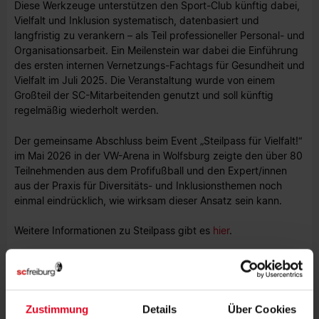
Diese Werkzeuge unterstützen den Sport-Club künftig dabei,
Vielfalt und Inklusion systematisch, datenbasiert und
langfristig zu verankern – als Teil professioneller Personal- und
Organisationsarbeit. Ein Meilenstein war dabei die Einführung
des ersten internen Vernetzungs-Fachtags für Gesundheit und
Vielfalt im Juli 2025. Die Veranstaltung wurde von einem
Großteil der SC-Mitarbeitenden genutzt und soll künftig
regelmäßig wiederholt werden.
Der gemeinsame Abschluss beim Event „Steilpass für Vielfalt!“
im Mai 2026 in der VW-Arena in Wolfsburg zeigte den über 80
Teilnehmenden aus dem Profifußball und den Expert/innen
aus der Praxis für Diversitäts- und Inklusionsthemen noch
einmal eindrücklich, wie wirksam dieser Ansatz sein kann.
Weitere Informationen zu Steilpass gibt es
hier
.
Fotos: VfL Wolfsburg / KickIn
Zustimmung
Details
Über Cookies