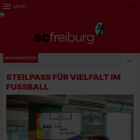
MENÜ
NACHRICHTEN
STEILPASS FÜR VIELFALT IM
FUSSBALL