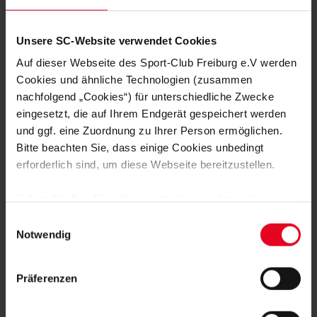
Unsere SC-Website verwendet Cookies
Auf dieser Webseite des Sport-Club Freiburg e.V werden
Cookies und ähnliche Technologien (zusammen
nachfolgend „Cookies“) für unterschiedliche Zwecke
eingesetzt, die auf Ihrem Endgerät gespeichert werden
und ggf. eine Zuordnung zu Ihrer Person ermöglichen.
Bitte beachten Sie, dass einige Cookies unbedingt
erforderlich sind, um diese Webseite bereitzustellen.
Sofern Sie Ihre Einwilligung erteilen, werden weitere
Cookies eingesetzt mittels derer auch personenbezogene
Einwilligungsauswahl
Daten von Ihnen (z.B. persönlichen Identifikatoren oder
Notwendig
IP-Adressen) verarbeitet werden. Durch Klicken auf den
„Alle Cookies zulassen“-Button stimmen Sie der
Präferenzen
Speicherung aller aufgeführten Cookies und der
entsprechenden Verarbeitung Ihrer personenbezogenen