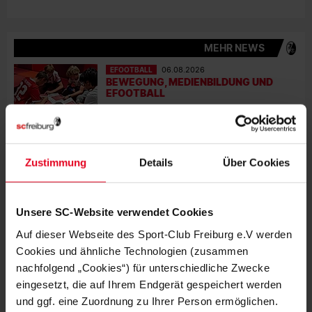
MEHR NEWS
EFOOTBALL
06.08.2026
BEWEGUNG, MEDIENBILDUNG UND
EFOOTBALL
VEREIN
31.07.2026
JUBILÄUMSABEND MIT STREICH UND
SCHUHPLATTLERN
Zustimmung
Details
Über Cookies
VEREIN
30.07.2026
PHILIPP LIENHART IM PODCAST-
Unsere SC-Website verwendet Cookies
INTERVIEW
Auf dieser Webseite des Sport-Club Freiburg e.V werden
Cookies und ähnliche Technologien (zusammen
VEREIN
29.07.2026
nachfolgend „Cookies“) für unterschiedliche Zwecke
IN ERINNERUNG AN FRANZ-KARL
OPITZ: DER BEGINN EINER LIEBE
eingesetzt, die auf Ihrem Endgerät gespeichert werden
und ggf. eine Zuordnung zu Ihrer Person ermöglichen.