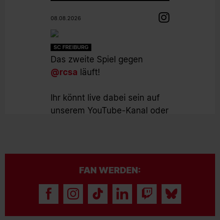
08.08.2026
SC FREIBURG
Das zweite Spiel gegen
@rcsa
läuft!
Ihr könnt live dabei sein auf
unserem YouTube-Kanal oder
auf scfreiburg.com
#scf
#scfreiburg
FAN WERDEN:
08.08.2026
SC FREIBURG