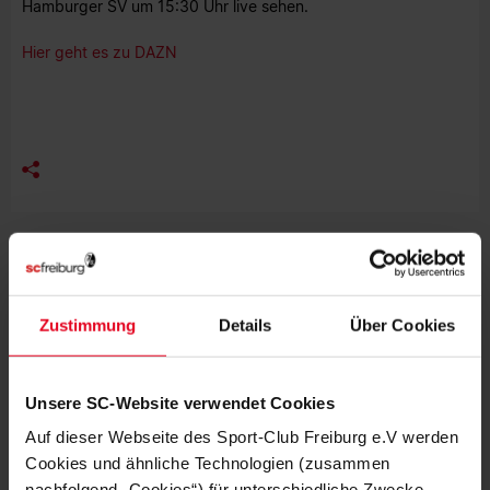
Hamburger SV um 15:30 Uhr live sehen.
Hier geht es zu DAZN
MEHR NEWS
EFOOTBALL
06.08.2026
BEWEGUNG, MEDIENBILDUNG UND
Zustimmung
Details
Über Cookies
EFOOTBALL
VEREIN
31.07.2026
Unsere SC-Website verwendet Cookies
JUBILÄUMSABEND MIT STREICH UND
SCHUHPLATTLERN
Auf dieser Webseite des Sport-Club Freiburg e.V werden
Cookies und ähnliche Technologien (zusammen
nachfolgend „Cookies“) für unterschiedliche Zwecke
VEREIN