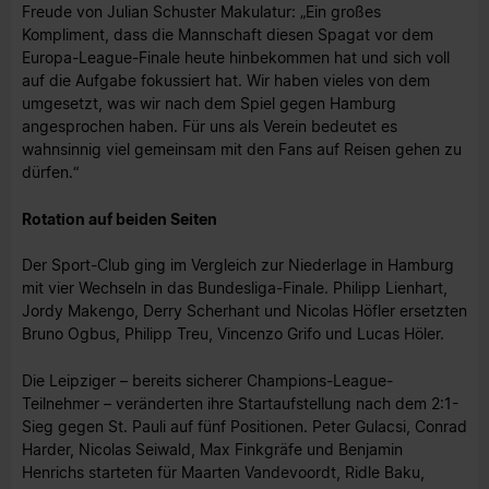
Freude von Julian Schuster Makulatur: „Ein großes
Kompliment, dass die Mannschaft diesen Spagat vor dem
Europa-League-Finale heute hinbekommen hat und sich voll
auf die Aufgabe fokussiert hat. Wir haben vieles von dem
umgesetzt, was wir nach dem Spiel gegen Hamburg
angesprochen haben. Für uns als Verein bedeutet es
wahnsinnig viel gemeinsam mit den Fans auf Reisen gehen zu
dürfen.“
Rotation auf beiden Seiten
Der Sport-Club ging im Vergleich zur Niederlage in Hamburg
mit vier Wechseln in das Bundesliga-Finale. Philipp Lienhart,
Jordy Makengo, Derry Scherhant und Nicolas Höfler ersetzten
Bruno Ogbus, Philipp Treu, Vincenzo Grifo und Lucas Höler.
Die Leipziger – bereits sicherer Champions-League-
Teilnehmer – veränderten ihre Startaufstellung nach dem 2:1-
Sieg gegen St. Pauli auf fünf Positionen. Peter Gulacsi, Conrad
Harder, Nicolas Seiwald, Max Finkgräfe und Benjamin
Henrichs starteten für Maarten Vandevoordt, Ridle Baku,