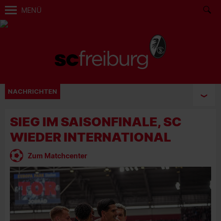
MENÜ
NACHRICHTEN
SIEG IM SAISONFINALE, SC
WIEDER INTERNATIONAL
Zum Matchcenter