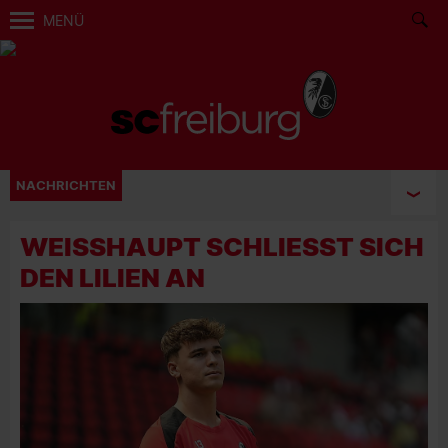
MENÜ
NACHRICHTEN
WEISSHAUPT SCHLIESST SICH DE
N LILIEN AN