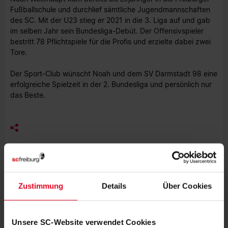
Fußballschule und durchlief sämtliche Jugendmannschaften
des SC. Mit der U23 stieg er 2021 in die 3. Liga auf und gab
im selben Jahr sein Bundesliga-Debüt. Der Offensivspieler
bestritt 78 Pflichtspiele für die Profis und erzielte dabei zwei
Tore.
Der Sport-Club wünscht Noah und dem SV Darmstadt 98 eine
erfolgreiche Spielzeit in der 2. Bundesliga und persönlich nur
das Beste.
MEHR NEWS
Zustimmung
Details
Über Cookies
MÄNNER
07.08.2026
SAMSTAGSTESTS GEGEN RACING
STRASSBURG
Unsere SC-Website verwendet Cookies