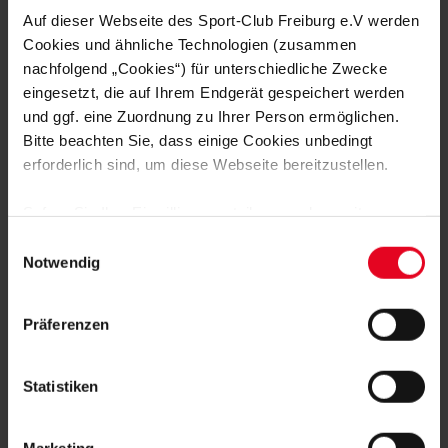
EFOOTBALL
06.08.2026
Auf dieser Webseite des Sport-Club Freiburg e.V werden
BEWEGUNG, MEDIENBILDUNG UND
EFOOTBALL
Cookies und ähnliche Technologien (zusammen
nachfolgend „Cookies“) für unterschiedliche Zwecke
eingesetzt, die auf Ihrem Endgerät gespeichert werden
MÄNNER
06.08.2026
"WIR DENKEN JEDES JAHR NEU"
und ggf. eine Zuordnung zu Ihrer Person ermöglichen.
Bitte beachten Sie, dass einige Cookies unbedingt
erforderlich sind, um diese Webseite bereitzustellen.
MÄNNER
03.08.2026
CONFERENCE-LEAGUE-PLAYOFFS
Sofern Sie Ihre Einwilligung erteilen, werden weitere
GEGEN HELSINKI ODER MOTHERWELL
Cookies eingesetzt mittels derer auch personenbezogene
Einwilligungsauswahl
Daten von Ihnen (z.B. persönlichen Identifikatoren oder
Notwendig
MÄNNER
02.08.2026
IP-Adressen) verarbeitet werden. Durch Klicken auf den
„WEIL ES FÜR UNS PERFEKT IST“
„Alle Cookies zulassen“-Button stimmen Sie der
Präferenzen
Speicherung aller aufgeführten Cookies und der
entsprechenden Verarbeitung Ihrer personenbezogenen
Daten für die unten jeweils angegebene Zwecke gem. §
Statistiken
25 Abs. 1 TDDDG, Art. 6 Abs. 1 lit. a DSGVO zu. Sie
können auch eine eigene Auswahl treffen und diese durch