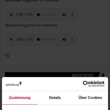
Maximilian Eggestein im Interview
Michael Gregoritsch im Interview
MEHR NEWS
FRAUEN & MÄDCHEN
06.08.2026
DOPPELTE PREMIERE: BRUNOLD UND
VINCZE TREFFEN BEIM TEST
Zustimmung
Details
Über Cookies
FRAUEN & MÄDCHEN
05.08.2026
VIER SCHWEIZERINNEN IN