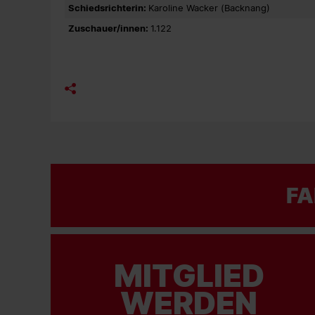
Schiedsrichterin:
Karoline Wacker (Backnang)
Zuschauer/innen:
1.122
FA
MITGLIED
WERDEN