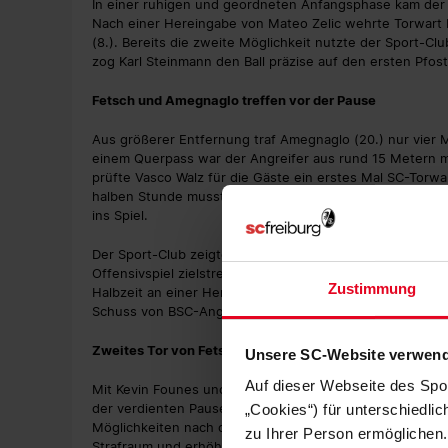
In einer ruhigen und geordneten Anfangsphase kam der S
Nach einer Hereingabe von Mateo Zelic wehrte Torwart
(8.). Bereits die zweite Möglichkeit nutzte der Sport-
zog Karl Steinmann den Ball präzise auf den ersten Pfos
Fetsch und Amegnaglo treffen vor der Pause
Aus größerer Entfernung traf Amegnaglo (20.) nur vier 
einem Querpass war der Angreifer aus rund 15 Metern m
prüfte Vasco Walz für die Gäste ein erstes Mal SC-Torwa
halben Stunde musste beim SC II Außenverteidiger Leon K
ins Spiel.
Der Sport-Club zeigte weiterhin die klarere Spielanlage,
Offensivspiel zielstrebiger. Fetsch verpasste seinen zwe
Zustimmung
Halbzeit an einer Hereingabe von Oscar Wiklöf vorbei r
Schuss von BSC-Angreifer Samet Yilmaz geblockt.
Zweites Tor von Fetsch in der zweiten Hälfte
Unsere SC-Website verwend
Auf dieser Webseite des Spo
Mit Kevin Founes und Daniel Kofi Kyereh anstelle von N
der verdienten Pausenführung in die zweite Halbzeit. F
„Cookies“) für unterschiedli
Möglichkeiten nach dem Seitenwechsel. Nur wenig später
zu Ihrer Person ermöglichen.
Strafraum und erhöhte mit seinem zweiten Treffer auf 3: