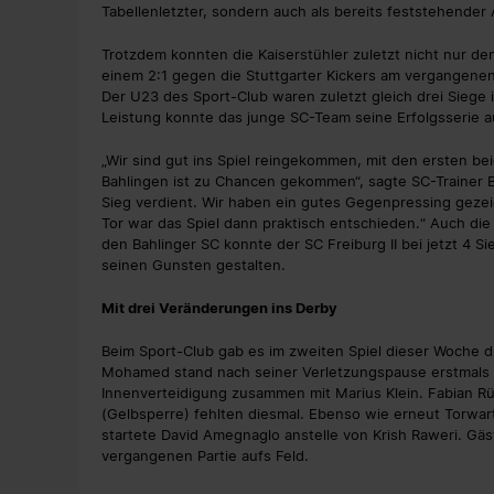
Tabellenletzter, sondern auch als bereits feststehender A
Trotzdem konnten die Kaiserstühler zuletzt nicht nur de
einem 2:1 gegen die Stuttgarter Kickers am vergangene
Der U23 des Sport-Club waren zuletzt gleich drei Siege
Leistung konnte das junge SC-Team seine Erfolgsserie a
„Wir sind gut ins Spiel reingekommen, mit den ersten b
Bahlingen ist zu Chancen gekommen“, sagte SC-Trainer B
Sieg verdient. Wir haben ein gutes Gegenpressing gezei
Tor war das Spiel dann praktisch entschieden.“ Auch die
den Bahlinger SC konnte der SC Freiburg II bei jetzt 4 
seinen Gunsten gestalten.
Mit drei Veränderungen ins Derby
Beim Sport-Club gab es im zweiten Spiel dieser Woche dr
Mohamed stand nach seiner Verletzungspause erstmals w
Innenverteidigung zusammen mit Marius Klein. Fabian R
(Gelbsperre) fehlten diesmal. Ebenso wie erneut Torwar
startete David Amegnaglo anstelle von Krish Raweri. Gäst
vergangenen Partie aufs Feld.