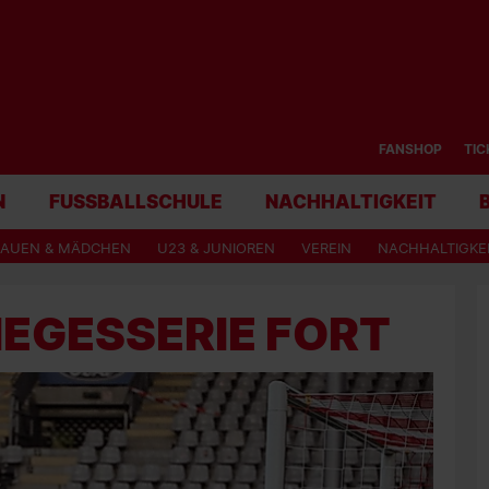
FANSHOP
TIC
N
FUSSBALLSCHULE
NACHHALTIGKEIT
RAUEN & MÄDCHEN
U23 & JUNIOREN
VEREIN
NACHHALTIGKE
SIEGESSERIE FORT