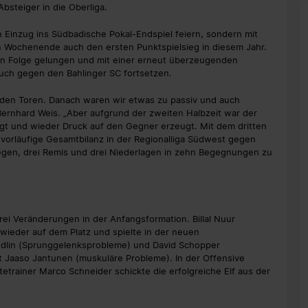
bsteiger in die Oberliga.
n Einzug ins Südbadische Pokal-Endspiel feiern, sondern mit
n Wochenende auch den ersten Punktspielsieg in diesem Jahr.
 in Folge gelungen und mit einer erneut überzeugenden
uch gegen den Bahlinger SC fortsetzen.
eiden Toren. Danach waren wir etwas zu passiv und auch
ernhard Weis. „Aber aufgrund der zweiten Halbzeit war der
gt und wieder Druck auf den Gegner erzeugt. Mit dem dritten
 vorläufige Gesamtbilanz in der Regionalliga Südwest gegen
Siegen, drei Remis und drei Niederlagen in zehn Begegnungen zu
ei Veränderungen in der Anfangsformation. Billal Nuur
ieder auf dem Platz und spielte in der neuen
üdlin (Sprunggelenksprobleme) und David Schopper
t Jaaso Jantunen (muskuläre Probleme). In der Offensive
etrainer Marco Schneider schickte die erfolgreiche Elf aus der