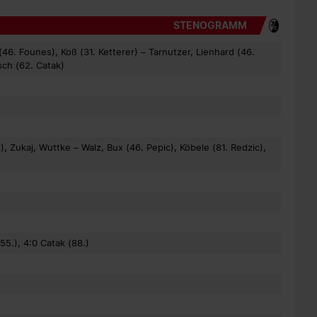
STENOGRAMM
6. Founes), Koß (31. Ketterer) – Tarnutzer, Lienhard (46.
sch (62. Catak)
 Zukaj, Wuttke – Walz, Bux (46. Pepic), Köbele (81. Redzic),
55.), 4:0 Catak (88.)