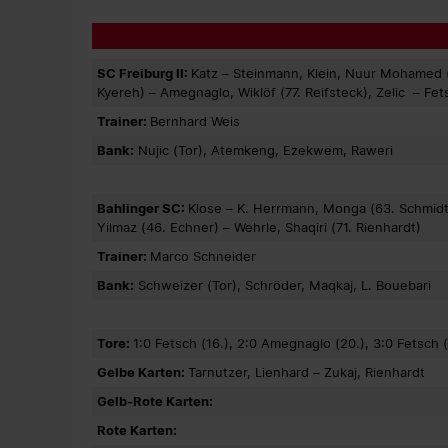
SC Freiburg II:
Katz – Steinmann, Klein, Nuur Mohamed (4
Kyereh) – Amegnaglo, Wiklöf (77. Reifsteck), Zelic – Fet
Trainer:
Bernhard Weis
Bank:
Nujic (Tor), Atemkeng, Ezekwem, Raweri
Bahlinger SC:
Klose – K. Herrmann, Monga (63. Schmidt),
Yilmaz (46. Echner) – Wehrle, Shaqiri (71. Rienhardt)
Trainer:
Marco Schneider
Bank:
Schweizer (Tor), Schröder, Maqkaj, L. Bouebari
Tore:
1:0 Fetsch (16.), 2:0 Amegnaglo (20.), 3:0 Fetsch (
Gelbe Karten:
Tarnutzer, Lienhard – Zukaj, Rienhardt
Gelb-Rote Karten:
Rote Karten: