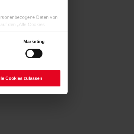
 personenbezogene Daten von
 auf den „Alle Cookies
enden Verarbeitung Ihrer
 Art. 6 Abs. 1 lit. a DSGVO
Marketing
lauben“-Button bestätigen.
setzt. Ihre etwaig erteilten
serer
lle Cookies zulassen