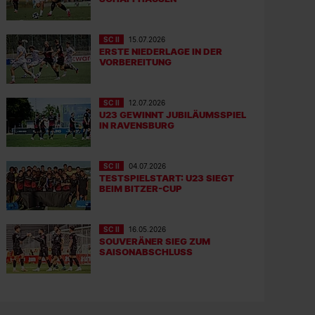
SC II
15.07.2026
ERSTE NIEDERLAGE IN DER
VORBEREITUNG
SC II
12.07.2026
U23 GEWINNT JUBILÄUMSSPIEL
IN RAVENSBURG
SC II
04.07.2026
TESTSPIELSTART: U23 SIEGT
BEIM BITZER-CUP
SC II
16.05.2026
SOUVERÄNER SIEG ZUM
SAISONABSCHLUSS