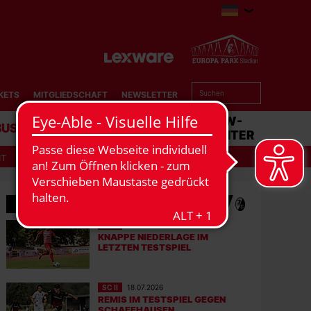
KETS
MITGLIEDSCHAFT
NEWSLETTER
BUSINESS
STADION
MATCHCENTER
IT
MEHR NEWS
SC II
01.08.2026
KNAPPE NIEDERLAGE IM
LETZTEN TESTSPIEL
SC II
18.07.2026
REMIS IM TESTSPIEL GEGEN
SCHAFFHAUSEN