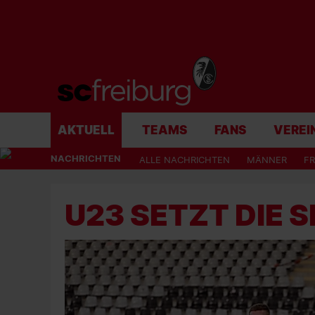
AKTUELL
TEAMS
FANS
VEREI
NACHRICHTEN
ALLE NACHRICHTEN
MÄNNER
F
U23 SETZT DIE 