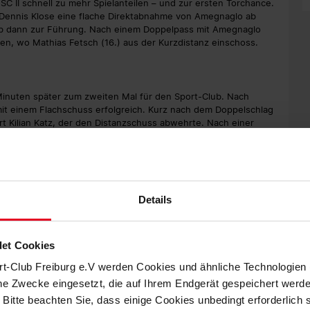
C II schnell zu mehr Spielanteilen – und zur ersten Torchance.
 Dennis Klose eine flache Direktabnahme von Amegnaglo ab
Club dann zur Führung. Nach einem Doppelpass mit Amegnaglo
ten, wo Mathias Fetsch (16.) aus der Kurzdistanz einschoss.
Minuten später zum zweiten Mal für den Sport-Club. Nach
it einem Flachschuss erfolgreich. Kurz nach dem Doppelschlag
rt Kilian Katz, der den Distanzschuss abwehrte. Nach einer
oß verletzt den Platz verlassen. Für ihn kam Ashley Ketterer
 ließ kaum Chancen für die Kaiserstühler zu und blieb im
iten Treffer vorerst knapp, als er gegen Ende der ersten
Details
utschte. Zuvor hatte auf der Gegenseite Steinmann noch einen
et Cookies
rt-Club Freiburg e.V werden Cookies und ähnliche Technologie
uur Mohamed und Patrick Lienhard startete der Sport-Club nach
etsch und Kyereh kamen nach einer Ecke zu ersten
che Zwecke eingesetzt, die auf Ihrem Endgerät gespeichert werd
 profitierte Fetsch von einem Bahlinger Ballverlust im eigenen
 Bitte beachten Sie, dass einige Cookies unbedingt erforderlich
0 (55.).