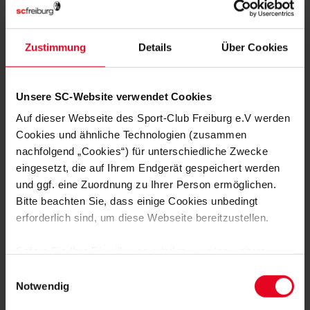
MITGLIED WERDEN
Zustimmung
Details
Über Cookies
ZUR ANMELDUNG
Unsere SC-Website verwendet Cookies
Auf dieser Webseite des Sport-Club Freiburg e.V werden
Cookies und ähnliche Technologien (zusammen
nachfolgend „Cookies“) für unterschiedliche Zwecke
NOCH FRAGEN?
eingesetzt, die auf Ihrem Endgerät gespeichert werden
und ggf. eine Zuordnung zu Ihrer Person ermöglichen.
Bitte beachten Sie, dass einige Cookies unbedingt
0761-38551-0
erforderlich sind, um diese Webseite bereitzustellen.
Sofern Sie Ihre Einwilligung erteilen, werden weitere
Cookies eingesetzt mittels derer auch personenbezogene
Einwilligungsauswahl
Daten von Ihnen (z.B. persönlichen Identifikatoren oder
Notwendig
NEWSLETTER
IP-Adressen) verarbeitet werden. Durch Klicken auf den