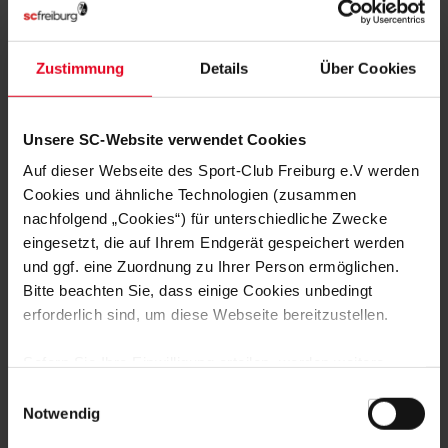
MITGLIED WERDEN
Zustimmung
Details
Über Cookies
ZUR ANMELDUNG
Unsere SC-Website verwendet Cookies
Auf dieser Webseite des Sport-Club Freiburg e.V werden
Cookies und ähnliche Technologien (zusammen
nachfolgend „Cookies“) für unterschiedliche Zwecke
NOCH FRAGEN?
eingesetzt, die auf Ihrem Endgerät gespeichert werden
und ggf. eine Zuordnung zu Ihrer Person ermöglichen.
Bitte beachten Sie, dass einige Cookies unbedingt
0761-38551-0
erforderlich sind, um diese Webseite bereitzustellen.
Sofern Sie Ihre Einwilligung erteilen, werden weitere
Cookies eingesetzt mittels derer auch personenbezogene
Einwilligungsauswahl
Daten von Ihnen (z.B. persönlichen Identifikatoren oder
Notwendig
NEWSLETTER
IP-Adressen) verarbeitet werden. Durch Klicken auf den